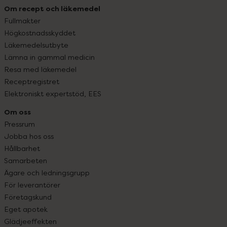
Om recept och läkemedel
Fullmakter
Högkostnadsskyddet
Läkemedelsutbyte
Lämna in gammal medicin
Resa med läkemedel
Receptregistret
Elektroniskt expertstöd, EES
Om oss
Pressrum
Jobba hos oss
Hållbarhet
Samarbeten
Ägare och ledningsgrupp
För leverantörer
Företagskund
Eget apotek
Glädjeeffekten