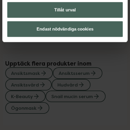
Tillåt urval
Innehåll
Visa
Endast nödvändiga cookies
Instruktioner
Visa
Upptäck flera produkter inom
Ansiktsmask
Ansiktsserum
Ansiktsvård
Hudvård
K-Beauty
Snail mucin serum
Ögonmask