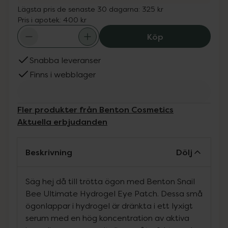
Lägsta pris de senaste 30 dagarna:
325 kr
Pris i apotek:
400 kr
Benton Cosmetic
Köp
Snabba leveranser
Finns i webblager
Fler produkter från Benton Cosmetics
Aktuella erbjudanden
Beskrivning
Dölj
Säg hej då till trötta ögon med Benton Snail
Bee Ultimate Hydrogel Eye Patch. Dessa små
ögonlappar i hydrogel är dränkta i ett lyxigt
serum med en hög koncentration av aktiva