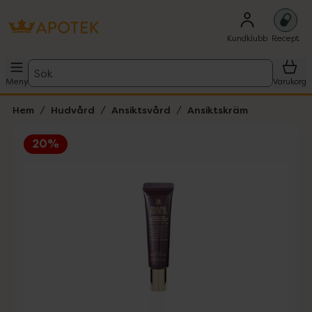
Kundklubb
Recept
Sök
Meny
Varukorg
Hem
Hudvård
Ansiktsvård
Ansiktskräm
20%
Hoppa över Lista
Lista: . Innehåller 1 objekt.