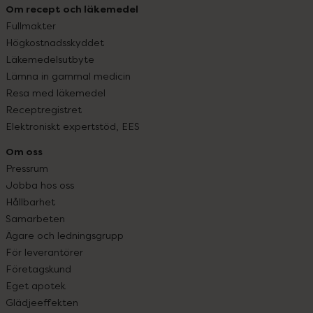
Om recept och läkemedel
Fullmakter
Högkostnadsskyddet
Läkemedelsutbyte
Lämna in gammal medicin
Resa med läkemedel
Receptregistret
Elektroniskt expertstöd, EES
Om oss
Pressrum
Jobba hos oss
Hållbarhet
Samarbeten
Ägare och ledningsgrupp
För leverantörer
Företagskund
Eget apotek
Glädjeeffekten