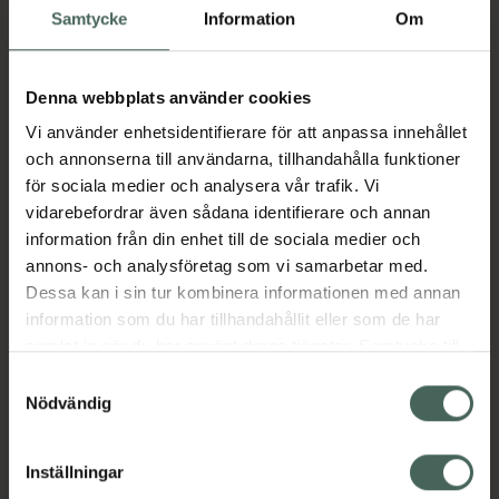
hudvård. Dämpar inflammation, verkar
Samtycke
Information
Om
antibakteriellt och stimulerar hudens
cellförnyelse för att reparera skadad hud.
Klarnar även upp pigmentering, lindrar rodnad
Denna webbplats använder cookies
och eksem, mjukgör och förebygger
Vi använder enhetsidentifierare för att anpassa innehållet
ålderstecken.
och annonserna till användarna, tillhandahålla funktioner
för sociala medier och analysera vår trafik. Vi
Bigift - verkar anti-aging och reparerande.
vidarebefordrar även sådana identifierare och annan
Lurar huden att den blivit stucken av ett bi
information från din enhet till de sociala medier och
vilket leder till ökat blodflöde till området och
annons- och analysföretag som vi samarbetar med.
aktiverar produktionen av kollagen och
Dessa kan i sin tur kombinera informationen med annan
elastin, så att huden blir mjukare och
information som du har tillhandahållit eller som de har
spänstigare. Förbättrar utseendet på fina
samlat in när du har använt deras tjänster. Samtycke till
linjer och verkar även effektivt mot
cookies är frivilligt och du kan när som helst ändra eller
Samtyckesval
pigmentering och läkning av ärr.
återkalla ditt samtycke via webbplatsens
Nödvändig
cookieinställningar. Ett återkallat samtycke påverkar inte
Niacinamide – klarnar upp mörka ringar och
lagligheten av behandling som skett innan återkallelsen.
förbättrar hudens textur.
Inställningar
Lactobacillus / Collagen ferment filtrate