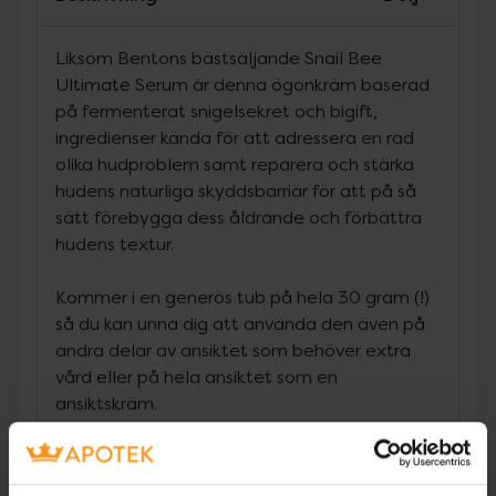
Liksom Bentons bästsäljande Snail Bee
Ultimate Serum är denna ögonkräm baserad
på fermenterat snigelsekret och bigift,
ingredienser kända för att adressera en rad
olika hudproblem samt reparera och stärka
hudens naturliga skyddsbarriär för att på så
sätt förebygga dess åldrande och förbättra
hudens textur.
Kommer i en generös tub på hela 30 gram (!)
så du kan unna dig att använda den även på
andra delar av ansiktet som behöver extra
vård eller på hela ansiktet som en
ansiktskräm.
Fermenterat snigelsekret – en riktig
mirakelingrediens kända inom koreansk