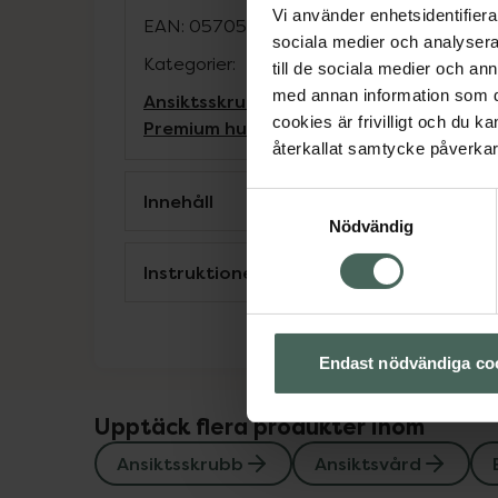
Vi använder enhetsidentifierar
EAN:
05705676000174
sociala medier och analysera 
Kategorier:
till de sociala medier och a
med annan information som du 
Ansiktsskrubb
Ansiktsvård
Exfoliering f
cookies är frivilligt och du k
Premium hudvård
återkallat samtycke påverkar 
Innehåll
Samtyckesval
Nödvändig
Instruktioner
Endast nödvändiga co
Upptäck flera produkter inom
Ansiktsskrubb
Ansiktsvård