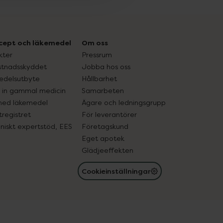
cept och läkemedel
Om oss
kter
Pressrum
tnadsskyddet
Jobba hos oss
edelsutbyte
Hållbarhet
in gammal medicin
Samarbeten
med läkemedel
Ägare och ledningsgrupp
registret
För leverantörer
oniskt expertstöd, EES
Företagskund
Eget apotek
Glädjeeffekten
Cookieinställningar