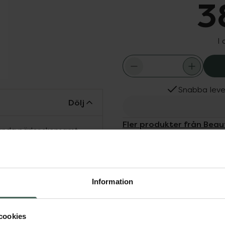
3
I
Snabba leve
Dölj
Fler produkter från Beau
runda pärlor skonsamt
Aktuella erbjudanden
ik på fuktbevarande
kad. Huden blir mjuk och
å nerbrytbara korn som
in.Unika egenskaper:-
Information
årdande formula- Lämnar
cookies