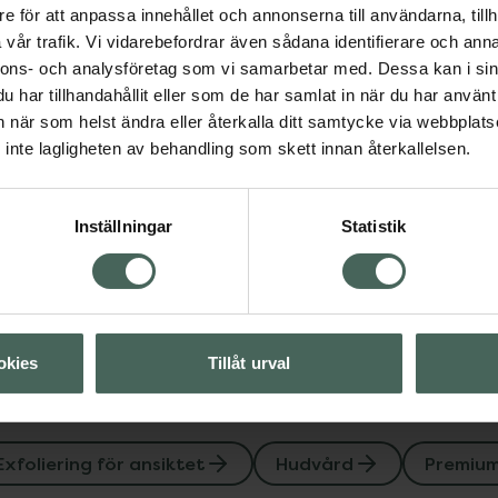
e för att anpassa innehållet och annonserna till användarna, tillh
vår trafik. Vi vidarebefordrar även sådana identifierare och anna
nnons- och analysföretag som vi samarbetar med. Dessa kan i sin
har tillhandahållit eller som de har samlat in när du har använt 
ör ansiktet
Hudvård
an när som helst ändra eller återkalla ditt samtycke via webbplats
inte lagligheten av behandling som skett innan återkallelsen.
Visa
Inställningar
Statistik
Visa
okies
Tillåt urval
Exfoliering för ansiktet
Hudvård
Premiu