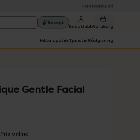
Företagskund
Recept
Kundklubb
Varukorg
Hitta apotek
Tjänster
Rådgivning
ique Gentle Facial
Pris online