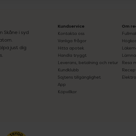
Kundservice
Om re
ån Skåne i syd
Kontakta oss
Fullma
atorn.
Vanliga frågor
Högkos
lpa just dig
Hitta apotek
Läkem
s.
Handla tryggt
Lämna 
Leverans, betalning och retur
Resa 
Kundklubb
Recept
Sajtens tillgänglighet
Elektr
App
Köpvillkor