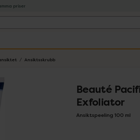
amma priser
ansiktet
Ansiktsskrubb
Beauté Pacif
Exfoliator
Ansiktspeeling 100 ml