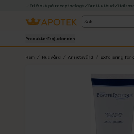
Fri frakt på receptbelagt
Brett utbud
Hälsos
Sök
Produkter
Erbjudanden
Hem
Hudvård
Ansiktsvård
Exfoliering för 
Hoppa över Lista
Lista: . Innehåller 1 objekt.