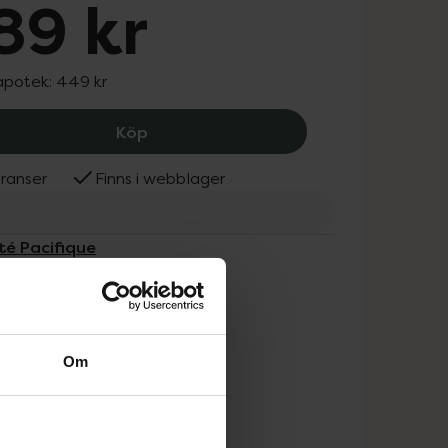
89 kr
 apotek:
449 kr
Beauté Pacifique Gentle Facial Exfoli
Köp
ranser
Finns i webblager
té Pacifique
Om