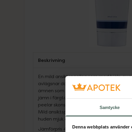
Beskrivning
En mild ansiktspeeling som med hjälp av 
avlägsnar döda hudceller från hudytan. R
ämnen som förhindrar att huden blir uttor
jämn i färgton och struktur. Innehåller sm
peelar skonsamt samt återfuktande glycer
Samtycke
Mild ansiktspeeling- Återfuktande och v
huden mjuk och jämn
Denna webbplats använder 
Jämförpris
4,49 kr
/
ml