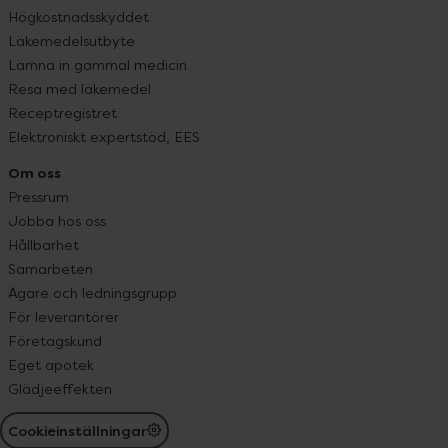
Högkostnadsskyddet
Läkemedelsutbyte
Lämna in gammal medicin
Resa med läkemedel
Receptregistret
Elektroniskt expertstöd, EES
Om oss
Pressrum
Jobba hos oss
Hållbarhet
Samarbeten
Ägare och ledningsgrupp
För leverantörer
Företagskund
Eget apotek
Glädjeeffekten
Cookieinställningar