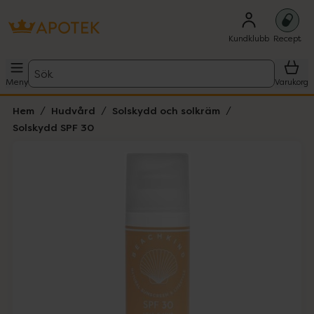
Kundklubb
Recept
Sök
Meny
Varukorg
Hem
Hudvård
Solskydd och solkräm
Solskydd SPF 30
Hoppa över Lista
Lista: . Innehåller 3 objekt.