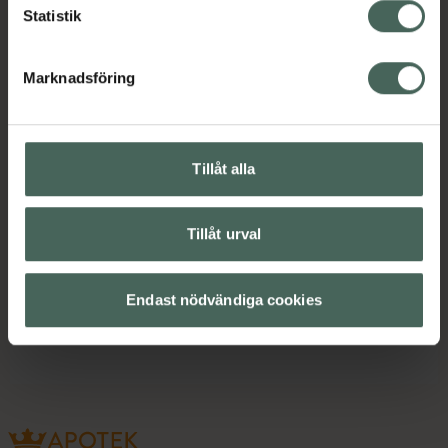
Statistik
Instruktioner
Visa
Marknadsföring
Upptäck flera produkter inom
Ekologisk hudvård
Hudvård
Tillåt alla
Solskydd SPF 30
Tillåt urval
Solskydd för ansikte
Solskydd för kropp
Endast nödvändiga cookies
Solskydd och solkräm