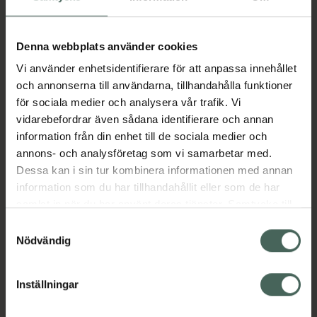
Solkrämen består av 100% naturliga och
Denna webbplats använder cookies
delvis ekologiska ingredienser. Den passar hela
familjen och är vattenresistent.
Vi använder enhetsidentifierare för att anpassa innehållet
Jämförpris
5,58 kr
/
ml
och annonserna till användarna, tillhandahålla funktioner
för sociala medier och analysera vår trafik. Vi
EAN:
07350145710016
vidarebefordrar även sådana identifierare och annan
Kategorier:
information från din enhet till de sociala medier och
Ekologisk hudvård
Hudvård
annons- och analysföretag som vi samarbetar med.
Solskydd SPF 30
Solskydd för ansikte
Dessa kan i sin tur kombinera informationen med annan
Solskydd för kropp
Solskydd och solkräm
information som du har tillhandahållit eller som de har
samlat in när du har använt deras tjänster. Samtycke till
cookies är frivilligt och du kan när som helst ändra eller
Samtyckesval
Omdömen
Visa
återkalla ditt samtycke via webbplatsens
Nödvändig
cookieinställningar. Ett återkallat samtycke påverkar inte
lagligheten av behandling som skett innan återkallelsen.
Innehåll
Visa
Inställningar