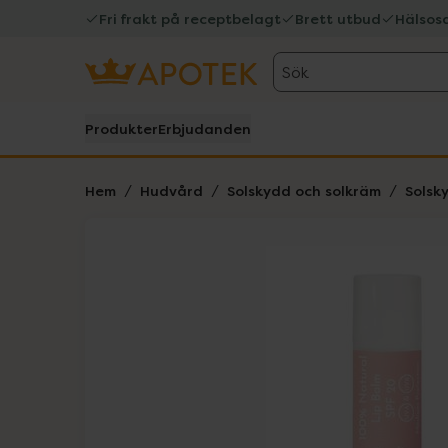
Fri frakt på receptbelagt
Brett utbud
Hälsos
Sök
Produkter
Erbjudanden
Hem
Hudvård
Solskydd och solkräm
Solsk
Hoppa över Lista
Lista: . Innehåller 1 objekt.