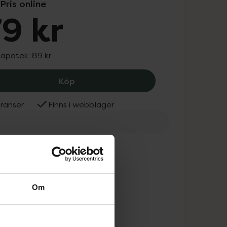
Pris online
9 kr
 apotek:
89 kr
Beachkind Natural Lip Balm Sensitive 
Köp
ranser
Finns i webblager
hkind
Om