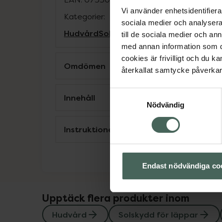
Vi använder enhetsidentifierar
Kategorier:
sociala medier och analysera 
Hudvård
Solskydd för läppar
Solskydd o
till de sociala medier och a
med annan information som du 
cookies är frivilligt och du k
Omdömen
återkallat samtycke påverkar 
Samtyckesval
Innehåll
Nödvändig
Instruktioner
Endast nödvändiga co
Upptäck flera produkter inom
Hudvård
Solskydd för läppar