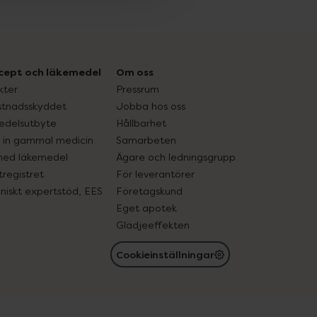
cept och läkemedel
Om oss
kter
Pressrum
tnadsskyddet
Jobba hos oss
edelsutbyte
Hållbarhet
in gammal medicin
Samarbeten
med läkemedel
Ägare och ledningsgrupp
registret
För leverantörer
oniskt expertstöd, EES
Företagskund
Eget apotek
Glädjeeffekten
Cookieinställningar