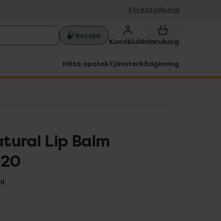
Företagskund
Recept
Kundklubb
Varukorg
Hitta apotek
Tjänster
Rådgivning
tural Lip Balm
F20
ml