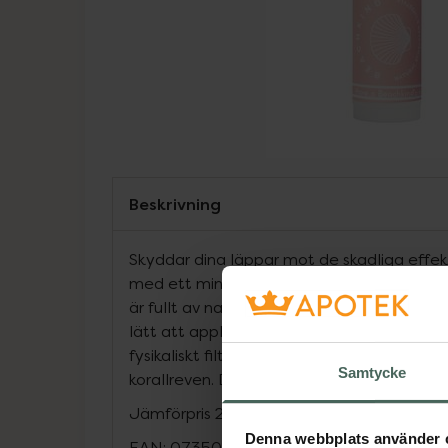
Beskrivning
Skyddar dina läppar mot de skadliga effek
med ett mineralfilter baserat på icke na
är fullt av naturliga milda oljor, smör och 
lätt att applicera och återfuktar. Ett natu
fysikaliskt filter som är snällt mot dig, det
Samtycke
korallreven. Doftfritt.
Jämförpris
21,19 kr
/
g
Denna webbplats använder 
EAN:
07350145710115