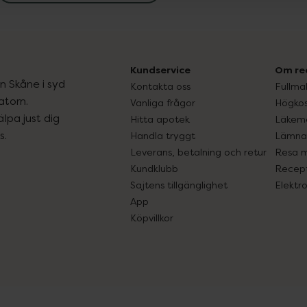
Kundservice
Om re
ån Skåne i syd
Kontakta oss
Fullma
atorn.
Vanliga frågor
Högkos
lpa just dig
Hitta apotek
Läkem
s.
Handla tryggt
Lämna 
Leverans, betalning och retur
Resa 
Kundklubb
Recept
Sajtens tillgänglighet
Elektr
App
Köpvillkor