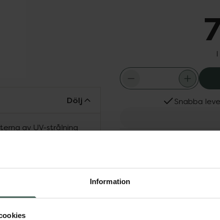
7
I
Dölj
Snabba leve
terna av UV-strålning
Fler produkter från Beac
no-zinkoxid. Läppbalsamet
Aktuella erbjudanden
vaxer, vilket gör det både
rligt solskydd med
 marina livet och
Information
cookies