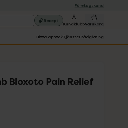
Företagskund
Recept
Kundklubb
Varukorg
Hitta apotek
Tjänster
Rådgivning
b Bloxoto Pain Relief