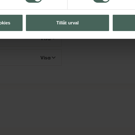
Visa
okies
Tillåt urval
Visa
Visa