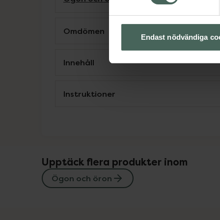
Omdömen
Endast nödvändiga co
Innehåll
Instruktioner
Upptäck flera produkter inom
Ögon och öron