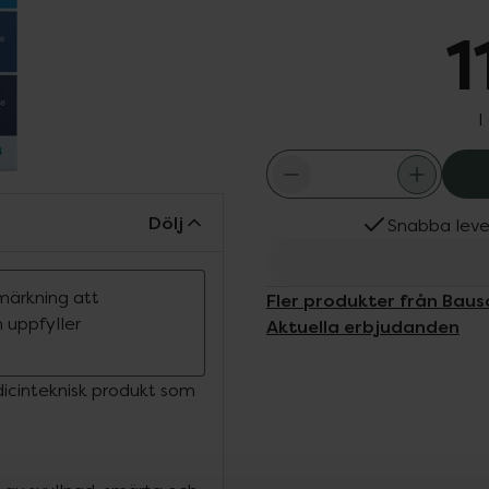
1
I
Dölj
Snabba leve
märkning att
Fler produkter från Bau
 uppfyller
Aktuella erbjudanden
dicinteknisk produkt som