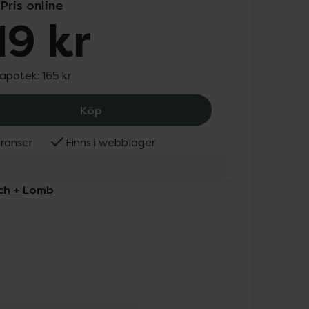
Pris online
19 kr
 apotek:
165 kr
Bausch + Lomb Bloxoto Pain Relief Ear
Köp
ranser
Finns i webblager
sch + Lomb