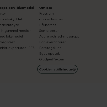
cept och läkemedel
Om oss
kter
Pressrum
tnadsskyddet
Jobba hos oss
edelsutbyte
Hållbarhet
in gammal medicin
Samarbeten
med läkemedel
Ägare och ledningsgrupp
registret
För leverantörer
oniskt expertstöd, EES
Företagskund
Eget apotek
Glädjeeffekten
Cookieinställningar