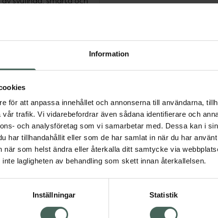
e av svullnad, smärta och
m åtföljs av smärta
tten och fukt, t.ex. en
d av långtidsanvändning
Information
yttre hörselgången
d av frekvent användning
cookies
urliga membranet som
e för att anpassa innehållet och annonserna till användarna, tillh
ampo, tvål, gel Produkten
vår trafik. Vi vidarebefordrar även sådana identifierare och anna
 osmotiska egenskaper.
nnons- och analysföretag som vi samarbetar med. Dessa kan i sin
ne för att bedöva
har tillhandahållit eller som de har samlat in när du har använt 
 hos barn från 6
an när som helst ändra eller återkalla ditt samtycke via webbplats
inte lagligheten av behandling som skett innan återkallelsen.
Inställningar
Statistik