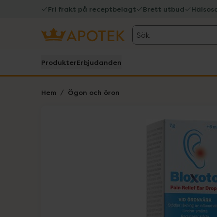
Fri frakt på receptbelagt
Brett utbud
Hälsos
Sök
Produkter
Erbjudanden
Hem
Ögon och öron
Hoppa över Lista
Lista: . Innehåller 1 objekt.