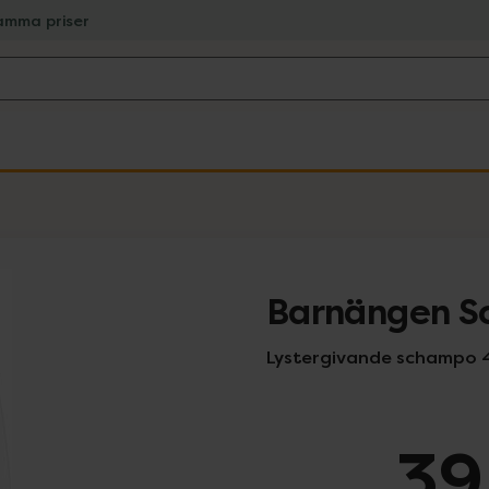
amma priser
Barnängen S
Lystergivande schampo 
39