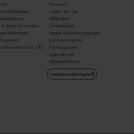
kter
Pressrum
tnadsskyddet
Jobba hos oss
edelsutbyte
Hållbarhet
in gammal medicin
Samarbeten
med läkemedel
Ägare och ledningsgrupp
registret
För leverantörer
oniskt expertstöd, EES
Företagskund
Eget apotek
Glädjeeffekten
Cookieinställningar