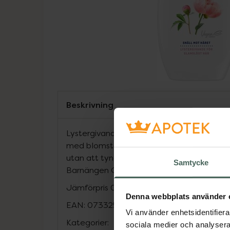
Beskrivning
Lystergivande och vegansk formula (utan a
med blomsterolja. Reparerar och mjukgör hå
utan att tynga ner, för hår med pärlglans
Samtycke
Barnängen Glans-balsam.
Jämförpris
0,10 kr
/
ml
Denna webbplats använder 
EAN:
07332531107938
Vi använder enhetsidentifierar
Kategorier:
sociala medier och analysera 