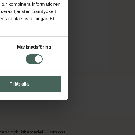
 tur kombinera informationen
deras tjänster. Samtycke till
ens cookieinställningar. Ett
Marknadsföring
Tillåt alla
cept och läkemedel
Om oss