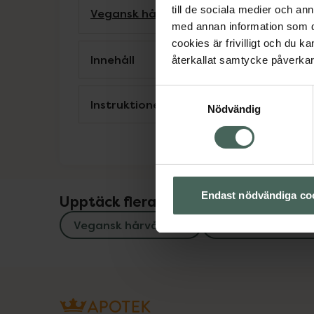
till de sociala medier och a
Vegansk hårvård
Veganska produkter
med annan information som du 
cookies är frivilligt och du k
Innehåll
återkallat samtycke påverkar 
Samtyckesval
Instruktioner
Nödvändig
Endast nödvändiga co
Upptäck flera produkter inom
Vegansk hårvård
Veganska produk