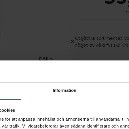
I 
Utgått ur sortimentet. Va
något av våra fysiska Kr
Dölj
Fler produkter från Utgå
Aktuella erbjudanden
nimaliska ingredienser)
ret från rot till topp
. Använd tillsammans med
Information
cookies
e för att anpassa innehållet och annonserna till användarna, tillh
vår trafik. Vi vidarebefordrar även sådana identifierare och anna