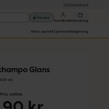
Företagskund
Recept
Kundklubb
Varukorg
Hitta apotek
Tjänster
Rådgivning
champo Glans
400 ml
Pris online
,90 kr