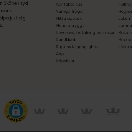
ån Skåne i syd
Kontakta oss
Fullma
atorn.
Vanliga frågor
Högkos
lpa just dig
Hitta apotek
Läkem
s.
Handla tryggt
Lämna 
Leverans, betalning och retur
Resa 
Kundklubb
Recept
Sajtens tillgänglighet
Elektr
App
Köpvillkor