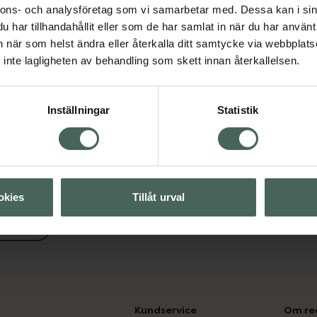
nnons- och analysföretag som vi samarbetar med. Dessa kan i sin
har tillhandahållit eller som de har samlat in när du har använt 
an när som helst ändra eller återkalla ditt samtycke via webbplats
Visa
inte lagligheten av behandling som skett innan återkallelsen.
Visa
Inställningar
Statistik
okies
Tillåt urval
ter
Kundservice
Om re