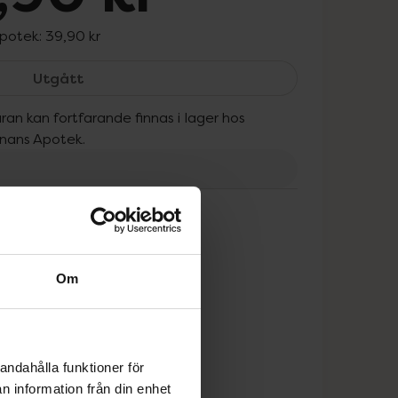
apotek:
39,90 kr
Barnängen Schampo Glans, 39.9 kr.
Utgått
ran kan fortfarande finnas i lager hos
onans Apotek.
tt
Om
andahålla funktioner för
n information från din enhet