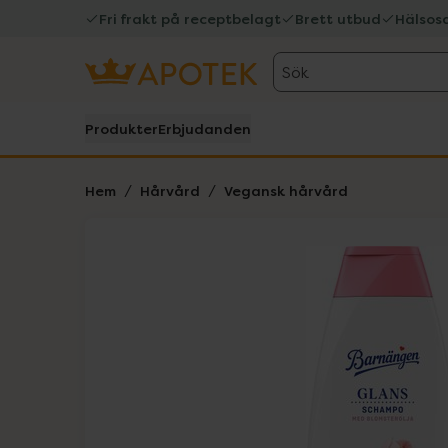
Fri frakt på receptbelagt
Brett utbud
Hälsos
Sök
Produkter
Erbjudanden
Hem
Hårvård
Vegansk hårvård
Hoppa över Lista
Lista: . Innehåller 1 objekt.