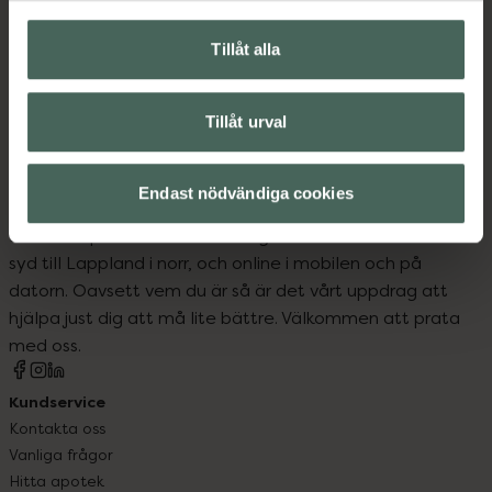
Upptäck flera produkter inom
Kost och hälsa
Tillåt alla
Näringsdryck och nutrition
Tillåt urval
Endast nödvändiga cookies
Kronans Apotek finns här för dig. Du hittar oss från Skåne i
syd till Lappland i norr, och online i mobilen och på
datorn. Oavsett vem du är så är det vårt uppdrag att
hjälpa just dig att må lite bättre. Välkommen att prata
med oss.
Kundservice
Kontakta oss
Vanliga frågor
Hitta apotek