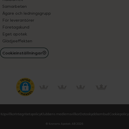
Samarbeten
Ägare och ledningsgrupp
För leverantörer
Företagskund
Eget apotek
Glädjeeffekten
Cookieinställningar
Köpvillkor
Integritetspolicy
Klubbens medlemsvillkor
Dataskyddsombud
Cookiepolicy
© Kronans Apotek AB
2026