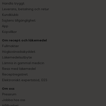
Handla tryggt
Leverans, betalning och retur
Kundklubb
Sajtens tillgänglighet
App
Köpvillkor
Om recept och läkemedel
Fullmakter
Högkostnadsskyddet
Läkemedelsutbyte
Lämna in gammal medicin
Resa med läkemedel
Receptregistret
Elektroniskt expertstöd, EES
Om oss
Pressrum
Jobba hos oss
Hållbarhet