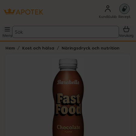
Kundklubb
Recept
Sök
Meny
Varukorg
Hem
Kost och hälsa
Näringsdryck och nutrition
Hoppa över Lista
Lista: . Innehåller 1 objekt.