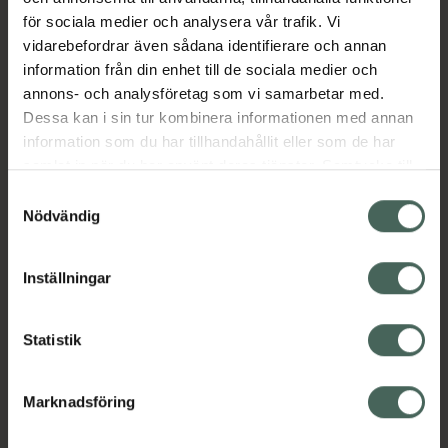
för sociala medier och analysera vår trafik. Vi
Mjölkbaserad dryckesmåltid med smak av
vidarebefordrar även sådana identifierare och annan
choklad. Berikad med vitaminer och mineraler.
information från din enhet till de sociala medier och
Laktos- och glutenfri.
annons- och analysföretag som vi samarbetar med.
Jämförpris
0,10 kr
/
ml
Dessa kan i sin tur kombinera informationen med annan
EAN:
07340001805321
information som du har tillhandahållit eller som de har
samlat in när du har använt deras tjänster. Samtycke till
Kategorier:
cookies är frivilligt och du kan när som helst ändra eller
Samtyckesval
Kost och hälsa
Näringsdryck och nutrition
återkalla ditt samtycke via webbplatsens
Nödvändig
cookieinställningar. Ett återkallat samtycke påverkar inte
lagligheten av behandling som skett innan återkallelsen.
Innehåll
Visa
Inställningar
Statistik
Instruktioner
Visa
Marknadsföring