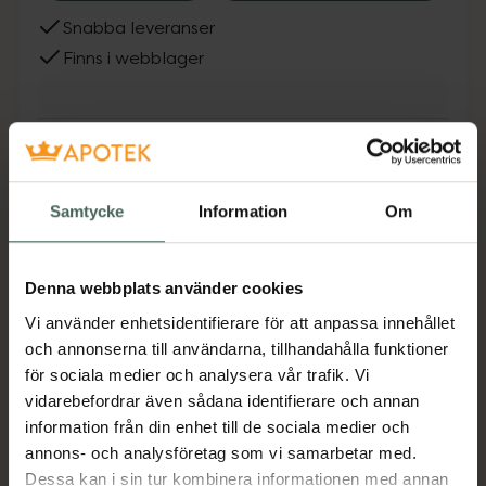
Snabba leveranser
Finns i webblager
Fler produkter från Bare feet
Aktuella erbjudanden
Samtycke
Information
Om
Beskrivning
Dölj
Denna fotfil är perfekt för att ta bort hård
Denna webbplats använder cookies
hud från fötterna medan den är torr. Den är
Vi använder enhetsidentifierare för att anpassa innehållet
slitstark, effektiv och enkel att använda.
och annonserna till användarna, tillhandahålla funktioner
Jämförpris
169 kr
/
st
för sociala medier och analysera vår trafik. Vi
vidarebefordrar även sådana identifierare och annan
EAN:
05060096287360
information från din enhet till de sociala medier och
Kategorier:
annons- och analysföretag som vi samarbetar med.
Dessa kan i sin tur kombinera informationen med annan
Fotvård
Händer och fötter