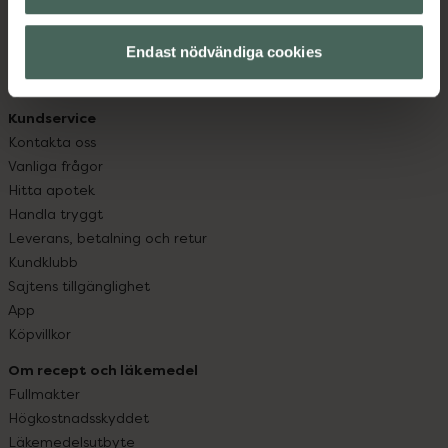
datorn. Oavsett vem du är så är det vårt uppdrag att
hjälpa just dig att må lite bättre. Välkommen att prata
Endast nödvändiga cookies
med oss.
Kundservice
Kontakta oss
Vanliga frågor
Hitta apotek
Handla tryggt
Leverans, betalning och retur
Kundklubb
Sajtens tillgänglighet
App
Köpvillkor
Om recept och läkemedel
Fullmakter
Högkostnadsskyddet
Läkemedelsutbyte