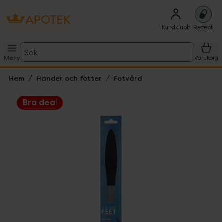
Kundklubb
Recept
Sök
Meny
Varukorg
Hem
Händer och fötter
Fotvård
Bra deal
Hoppa över Lista
Lista: . Innehåller 1 objekt.