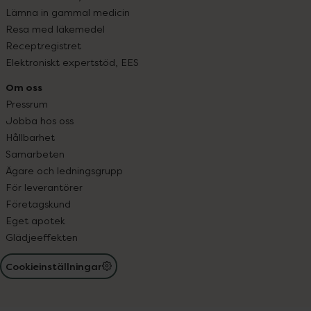
Lämna in gammal medicin
Resa med läkemedel
Receptregistret
Elektroniskt expertstöd, EES
Om oss
Pressrum
Jobba hos oss
Hållbarhet
Samarbeten
Ägare och ledningsgrupp
För leverantörer
Företagskund
Eget apotek
Glädjeeffekten
Cookieinställningar