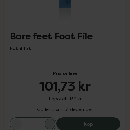
Bare feet Foot File
Fotfil 1 st
Pris online
101,73 kr
I apotek:
169 kr
Gäller t.o.m. 31 december
Bare feet Foot Fi
Köp