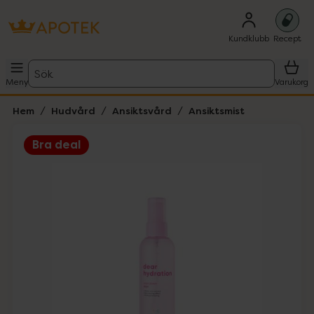
Kundklubb
Recept
Sök
Meny
Varukorg
Hem
Hudvård
Ansiktsvård
Ansiktsmist
Bra deal
Hoppa över Lista
Lista: . Innehåller 3 objekt.