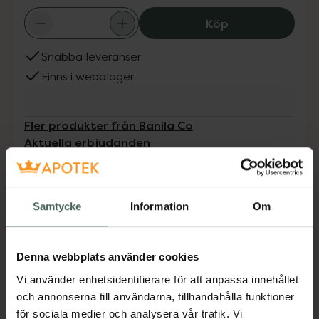
Banila Co Dear 
Köp
Snabba leveranser
Finns i webblager
Fler produkter från Banila Co
Aktuella erbjudanden
Beskrivning
Dölj
Samtycke
Information
Om
En återfuktande multifunktionell ansiktsmist
med lätt kylande effekt som passar alla
Denna webbplats använder cookies
hudtyper och ger ett friskt glow. Kan
användas innan makeup för att ge extra fukt
Vi använder enhetsidentifierare för att anpassa innehållet
och preppa huden, direkt efter att du lagt din
och annonserna till användarna, tillhandahålla funktioner
makeup för fixering eller när som helst under
för sociala medier och analysera vår trafik. Vi