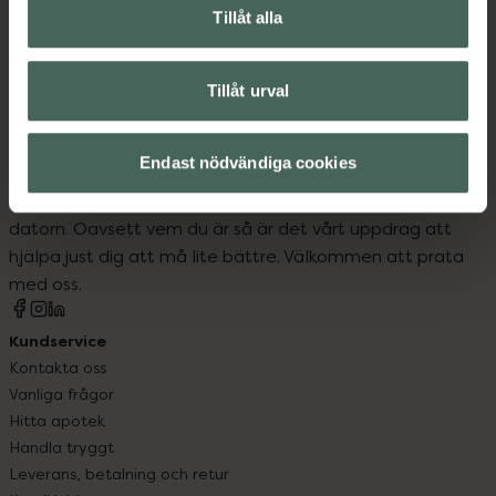
Tillåt alla
Hudvård
Tillåt urval
Endast nödvändiga cookies
Kronans Apotek finns här för dig. Du hittar oss från Skåne i
syd till Lappland i norr, och online i mobilen och på
datorn. Oavsett vem du är så är det vårt uppdrag att
hjälpa just dig att må lite bättre. Välkommen att prata
med oss.
Kundservice
Kontakta oss
Vanliga frågor
Hitta apotek
Handla tryggt
Leverans, betalning och retur