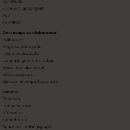
Kundklubb
Sajtens tillgänglighet
App
Köpvillkor
Om recept och läkemedel
Fullmakter
Högkostnadsskyddet
Läkemedelsutbyte
Lämna in gammal medicin
Resa med läkemedel
Receptregistret
Elektroniskt expertstöd, EES
Om oss
Pressrum
Jobba hos oss
Hållbarhet
Samarbeten
Ägare och ledningsgrupp