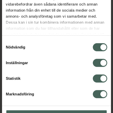
dagen vid behov av en uppfräschning.
vidarebefordrar även sådana identifierare och annan
information från din enhet till de sociala medier och
Jämförpris
1,71 kr
/
ml
annons- och analysföretag som vi samarbetar med.
EAN:
08809759903097
Dessa kan i sin tur kombinera informationen med annan
information som du har tillhandahållit eller som de har
Kategorier:
samlat in när du har använt deras tjänster. Samtycke till
Ansiktsmist
Ansiktsvård
Hudvård
cookies är frivilligt och du kan när som helst ändra eller
Samtyckesval
återkalla ditt samtycke via webbplatsens
Nödvändig
cookieinställningar. Ett återkallat samtycke påverkar inte
Innehåll
Visa
lagligheten av behandling som skett innan återkallelsen.
Inställningar
Instruktioner
Visa
Statistik
Marknadsföring
Upptäck flera produkter inom
Ansiktsmist
Ansiktsvård