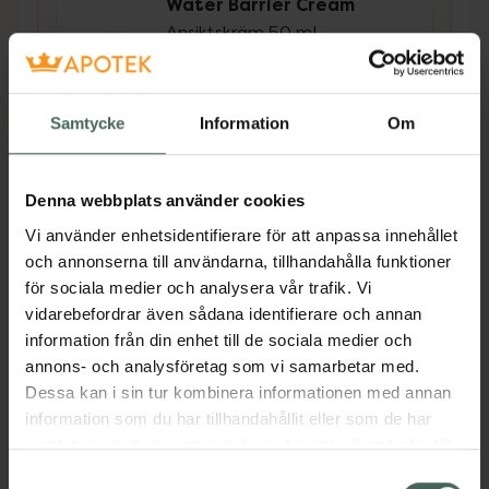
Water Barrier Cream
Ansiktskräm 50 ml
Pris online
199,38 kr
Samtycke
Information
Om
Köp båda för
:
299,38 kr
Köp båda
Denna webbplats använder cookies
Vi använder enhetsidentifierare för att anpassa innehållet
och annonserna till användarna, tillhandahålla funktioner
Beskrivning
Dölj
för sociala medier och analysera vår trafik. Vi
vidarebefordrar även sådana identifierare och annan
information från din enhet till de sociala medier och
Banila Co Clean It Zero Foam Cleanser är en
annons- och analysföretag som vi samarbetar med.
skonsam och effektiv ansiktsrengöring som
Dessa kan i sin tur kombinera informationen med annan
passar alla hudtyper. Den krämiga formulan
information som du har tillhandahållit eller som de har
förvandlas till ett rikligt skum som rengör
samlat in när du har använt deras tjänster. Samtycke till
huden på djupet utan att torka ut.
cookies är frivilligt och du kan när som helst ändra eller
Rengöringen innehåller växtextrakt som
Samtyckesval