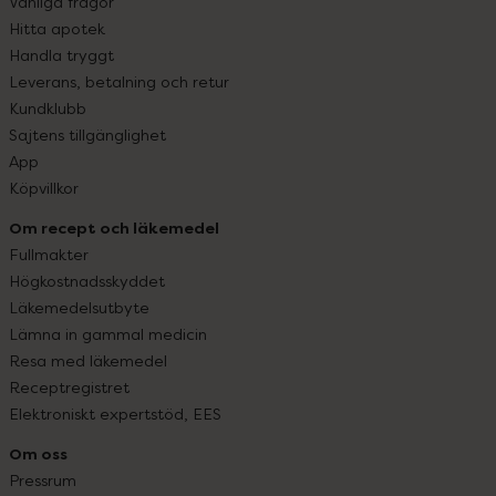
Vanliga frågor
Hitta apotek
Handla tryggt
Leverans, betalning och retur
Kundklubb
Sajtens tillgänglighet
App
Köpvillkor
Om recept och läkemedel
Fullmakter
Högkostnadsskyddet
Läkemedelsutbyte
Lämna in gammal medicin
Resa med läkemedel
Receptregistret
Elektroniskt expertstöd, EES
Om oss
Pressrum