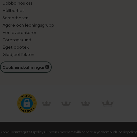
Jobba hos oss
Hållbarhet
Samarbeten
Ägare och ledningsgrupp
För leverantörer
Företagskund
Eget apotek
Glädjeeffekten
Cookieinställningar
Köpvillkor
Integritetspolicy
Klubbens medlemsvillkor
Dataskyddsombud
Cookiepolicy