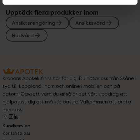
Upptäck flera produkter inom
Ansiktsrengöring
Ansiktsvård
Hudvård
Kronans Apotek finns här för dig. Du hittar oss från Skåne i
syd till Lappland i norr, och online i mobilen och på
datorn. Oavsett vem du är så är det vårt uppdrag att
hjälpa just dig att må lite bättre. Välkommen att prata
med oss.
Kundservice
Kontakta oss