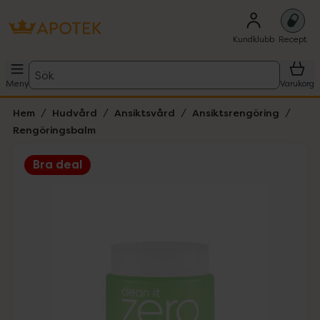
Kundklubb
Recept
Sök
Meny
Varukorg
Hem
Hudvård
Ansiktsvård
Ansiktsrengöring
Rengöringsbalm
Bra deal
Hoppa över Lista
Lista: . Innehåller 4 objekt.