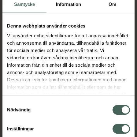
från fet- och blandhud. Den veganska
Samtycke
Information
Om
formulan ZERO BALANCE TECHNOLOGY™
innehåller en unik blandning av aktiva
ingredienser, Teatree-Ex™, som effektivt
Denna webbplats använder cookies
rengör huden på djupet utan att rubba
Vi använder enhetsidentifierare för att anpassa innehållet
hudens naturliga fuktbalans. Tea Tree-olja och
och annonserna till användarna, tillhandahålla funktioner
4-Terpineol jobbar tillsammans för att jämna
för sociala medier och analysera vår trafik. Vi
ut och mjukgöra huden i samband med
vidarebefordrar även sådana identifierare och annan
rengöring för ett lugnt och balanserat
information från din enhet till de sociala medier och
resultat.
annons- och analysföretag som vi samarbetar med.
Dessa kan i sin tur kombinera informationen med annan
Jämförpris
2,59 kr
/
ml
information som du har tillhandahållit eller som de har
EAN:
08809759908405
samlat in när du har använt deras tjänster. Samtycke till
Kategorier:
cookies är frivilligt och du kan när som helst ändra eller
Samtyckesval
återkalla ditt samtycke via webbplatsens
Nödvändig
Ansiktsrengöring
Ansiktsvård
Hudvård
cookieinställningar. Ett återkallat samtycke påverkar inte
Rengöringsbalm
Vegansk hudvård
lagligheten av behandling som skett innan återkallelsen.
Veganska produkter
Inställningar