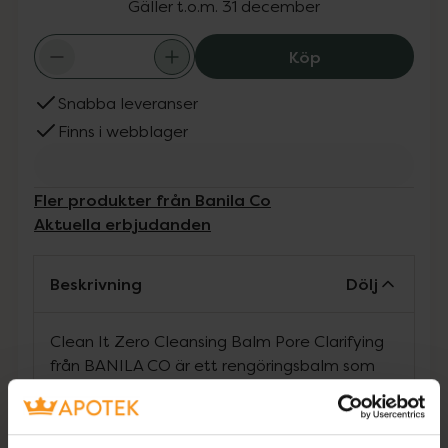
Gäller t.o.m. 31 december
Banila Co Clean 
Köp
Snabba leveranser
Finns i webblager
Fler produkter från Banila Co
Aktuella erbjudanden
Beskrivning
Dölj
Clean It Zero Cleansing Balm Pore Clarifying
från BANILA CO är ett rengöringsbalm som
effektivt löser upp vattenfast smink och
orenheter, samtidigt som den varsamt
avlägsnar döda hudceller och överflödig talg