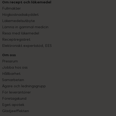
Om recept och läkemedel
Fullmakter
Högkostnadsskyddet
Läkemedelsutbyte
Lämna in gammal medicin
Resa med läkemedel
Receptregistret
Elektroniskt expertstöd, EES
Om oss
Pressrum
Jobba hos oss
Hållbarhet
Samarbeten
Ägare och ledningsgrupp
För leverantörer
Företagskund
Eget apotek
Glädjeeffekten