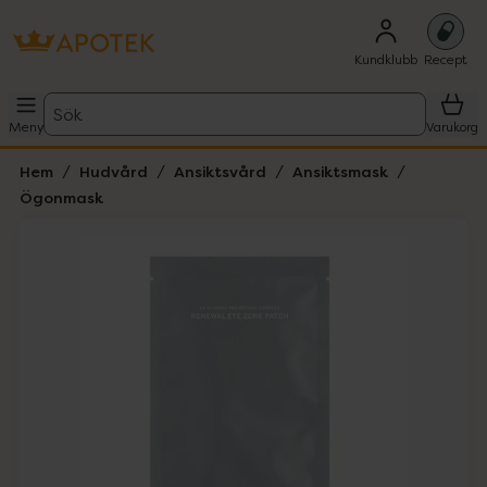
Kundklubb
Recept
Sök
Meny
Varukorg
Hem
Hudvård
Ansiktsvård
Ansiktsmask
Ögonmask
Hoppa över Lista
Lista: . Innehåller 2 objekt.