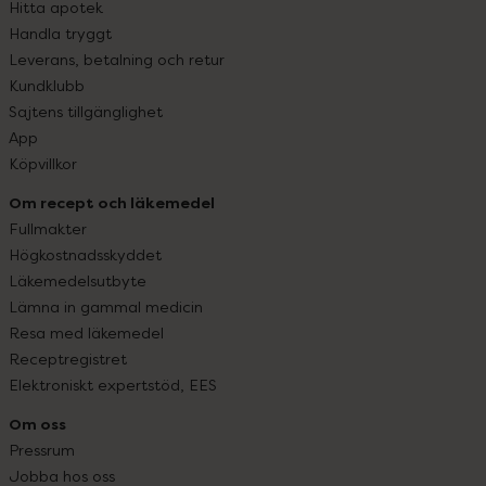
Hitta apotek
Handla tryggt
Leverans, betalning och retur
Kundklubb
Sajtens tillgänglighet
App
Köpvillkor
Om recept och läkemedel
Fullmakter
Högkostnadsskyddet
Läkemedelsutbyte
Lämna in gammal medicin
Resa med läkemedel
Receptregistret
Elektroniskt expertstöd, EES
Om oss
Pressrum
Jobba hos oss