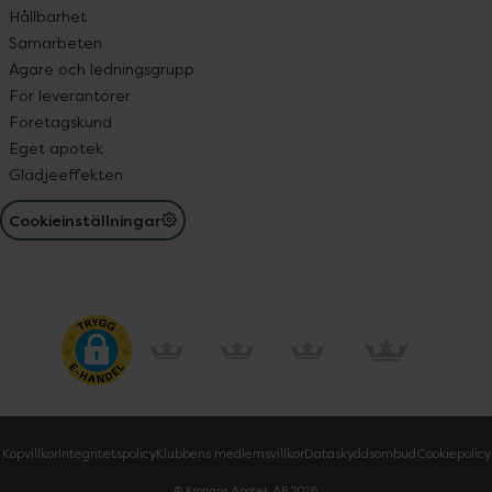
Hållbarhet
Samarbeten
Ägare och ledningsgrupp
För leverantörer
Företagskund
Eget apotek
Glädjeeffekten
Cookieinställningar
Köpvillkor
Integritetspolicy
Klubbens medlemsvillkor
Dataskyddsombud
Cookiepolicy
© Kronans Apotek AB
2026