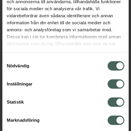
och annonserna till användarna, tillhandahålla funktioner
minimerar spänningen i mikromusklerna för en
för sociala medier och analysera vår trafik. Vi
botoxliknande effekt.Resultat: ett perfekt
vidarebefordrar även sådana identifierare och annan
återställt ögonområde.
information från din enhet till de sociala medier och
Jämförpris
139,80 kr
/
st
annons- och analysföretag som vi samarbetar med.
Dessa kan i sin tur kombinera informationen med annan
EAN:
04015165368830
information som du har tillhandahållit eller som de har
Kategorier:
samlat in när du har använt deras tjänster. Samtycke till
Ansiktsmask
Ansiktsvård
Hudvård
cookies är frivilligt och du kan när som helst ändra eller
Samtyckesval
Ögonmask
återkalla ditt samtycke via webbplatsens
Nödvändig
cookieinställningar. Ett återkallat samtycke påverkar inte
lagligheten av behandling som skett innan återkallelsen.
Inställningar
Innehåll
Visa
Statistik
Instruktioner
Visa
Marknadsföring