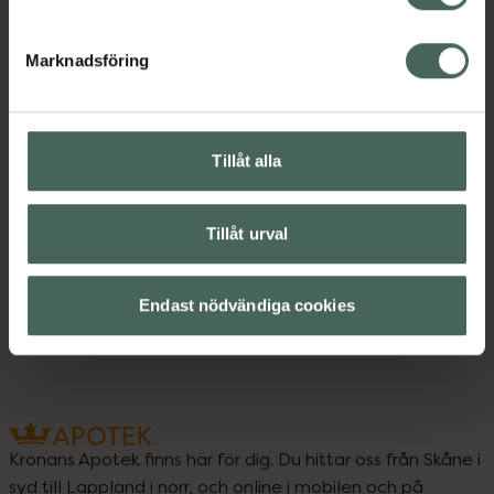
Marknadsföring
Upptäck flera produkter inom
Ansiktsserum
Ansiktsvård
Tillåt alla
C-vitaminserum
För henne
Hudvård
Hyaluronsyra-serum
Tillåt urval
Pigmentfläckar
Presenttips
Trendar på TikTok
Endast nödvändiga cookies
Kronans Apotek finns här för dig. Du hittar oss från Skåne i
syd till Lappland i norr, och online i mobilen och på