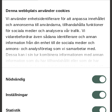
lyster. Hjälper till att förbättra hudton och
hudstruktur, Bidrar till att minska fina linjer och
Denna webbplats använder cookies
rynkor, Skyddar huden mot oxidativt stress
Vi använder enhetsidentifierare för att anpassa innehållet
Resultat: Jämnare hudton med mer lyster
och annonserna till användarna, tillhandahålla funktioner
Jämförpris
51,36 kr
/
ml
för sociala medier och analysera vår trafik. Vi
vidarebefordrar även sådana identifierare och annan
EAN:
04015165369011
information från din enhet till de sociala medier och
Kategorier:
annons- och analysföretag som vi samarbetar med.
Ansiktsserum
Ansiktsvård
C-vitaminserum
Dessa kan i sin tur kombinera informationen med annan
För henne
Hudvård
Hyaluronsyra-serum
information som du har tillhandahållit eller som de har
Pigmentfläckar
Presenttips
samlat in när du har använt deras tjänster. Samtycke till
Trendar på TikTok
cookies är frivilligt och du kan när som helst ändra eller
Samtyckesval
återkalla ditt samtycke via webbplatsens
Nödvändig
cookieinställningar. Ett återkallat samtycke påverkar inte
Innehåll
Visa
lagligheten av behandling som skett innan återkallelsen.
Inställningar
Instruktioner
Visa
Statistik