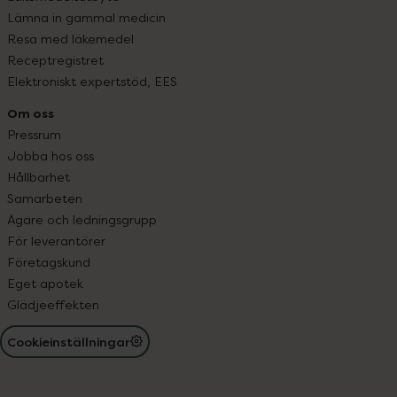
Lämna in gammal medicin
Resa med läkemedel
Receptregistret
Elektroniskt expertstöd, EES
Om oss
Pressrum
Jobba hos oss
Hållbarhet
Samarbeten
Ägare och ledningsgrupp
För leverantörer
Företagskund
Eget apotek
Glädjeeffekten
Cookieinställningar