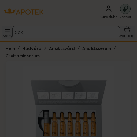
Kundklubb
Recept
Sök
Meny
Varukorg
Hem
Hudvård
Ansiktsvård
Ansiktsserum
C-vitaminserum
Hoppa över Lista
Lista: . Innehåller 3 objekt.