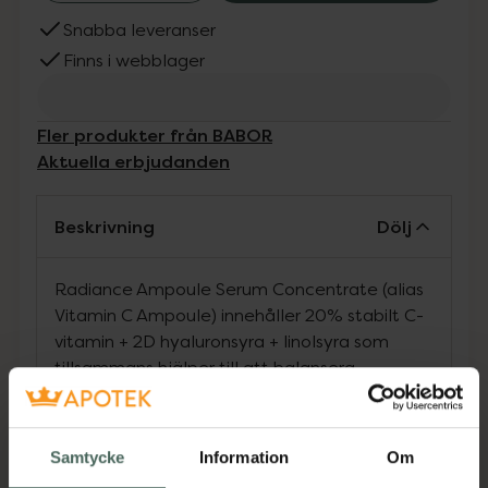
Snabba leveranser
Finns i webblager
Fler produkter från BABOR
Aktuella erbjudanden
Beskrivning
Dölj
Radiance Ampoule Serum Concentrate (alias
Vitamin C Ampoule) innehåller 20% stabilt C-
vitamin + 2D hyaluronsyra + linolsyra som
tillsammans hjälper till att balansera
hudtonen och minimera framträdandet av
pigmenteringar, förhindra framtida
åldersfläckar, reducera fina linjer och rynkor
Samtycke
Information
Om
och ge en omedelbar boost av glöd och