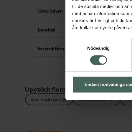
till de sociala medier och a
Omdömen
med annan information som du 
cookies är frivilligt och du k
återkallat samtycke påverkar 
Innehåll
Samtyckesval
Instruktioner
Nödvändig
Endast nödvändiga co
Upptäck flera produkter inom
Ansiktskräm
Ansiktsvård
Hu