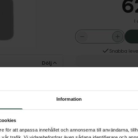
6
I
Snabba leve
Dölj
Fler produkter från BAB
Aktuella erbjudanden
d cannabidiol (CBD) som
essad och trött hud.
Information
cookies
um hudvård
e för att anpassa innehållet och annonserna till användarna, tillh
vår trafik. Vi vidarebefordrar även sådana identifierare och anna