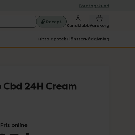
Företagskund
Recept
Kundklubb
Varukorg
Hitta apotek
Tjänster
Rådgivning
 Cbd 24H Cream
Pris online