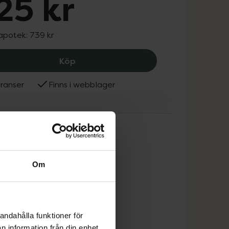
25 kr
 apotek:
739 kr
BABOR Phyto Cbd 24H Cream, 625 kr.
Köp
ranser
Finns i webblager
OR
Om
andahålla funktioner för
n information från din enhet