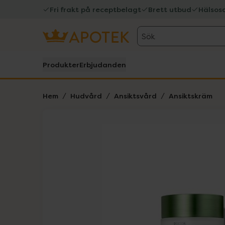
Fri frakt på receptbelagt
Brett utbud
Hälsos
Sök
Produkter
Erbjudanden
Hem
Hudvård
Ansiktsvård
Ansiktskräm
Hoppa över Lista
Lista: . Innehåller 1 objekt.