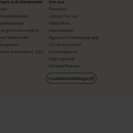
cept och läkemedel
Om oss
kter
Pressrum
tnadsskyddet
Jobba hos oss
edelsutbyte
Hållbarhet
in gammal medicin
Samarbeten
med läkemedel
Ägare och ledningsgrupp
registret
För leverantörer
oniskt expertstöd, EES
Företagskund
Eget apotek
Glädjeeffekten
Cookieinställningar