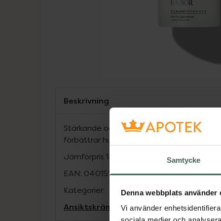
Beskrivning
Stärkande och skyddande ansiktskräm me
förbättrar hudbarriären och stödjer en str
Jämförpris
14,78 kr
/
ml
Samtycke
EAN:
04015165345633
Kategorier:
Denna webbplats använder 
Ansiktskräm
Ansiktsvård
Hudvård
Premi
Vi använder enhetsidentifierar
sociala medier och analysera 