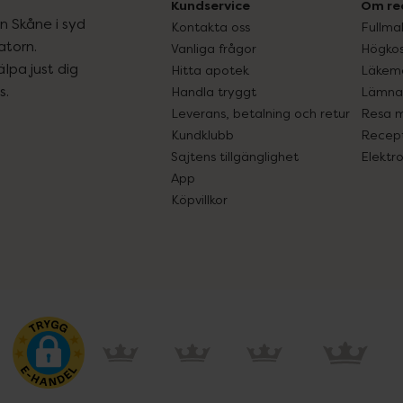
Kundservice
Om re
ån Skåne i syd
Kontakta oss
Fullma
atorn.
Vanliga frågor
Högkos
lpa just dig
Hitta apotek
Läkem
s.
Handla tryggt
Lämna 
Leverans, betalning och retur
Resa 
Kundklubb
Recept
Sajtens tillgänglighet
Elektr
App
Köpvillkor