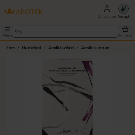
Kundklubb
Recept
Sök
Meny
Varukorg
Hem
Hudvård
Ansiktsvård
Ansiktsserum
Hoppa över Lista
Lista: . Innehåller 3 objekt.