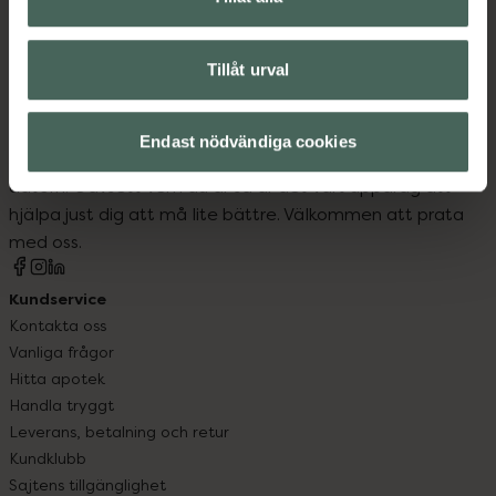
Tillåt urval
Kronans Apotek finns här för dig. Du hittar oss från Skåne i
Endast nödvändiga cookies
syd till Lappland i norr, och online i mobilen och på
datorn. Oavsett vem du är så är det vårt uppdrag att
hjälpa just dig att må lite bättre. Välkommen att prata
med oss.
Kundservice
Kontakta oss
Vanliga frågor
Hitta apotek
Handla tryggt
Leverans, betalning och retur
Kundklubb
Sajtens tillgänglighet