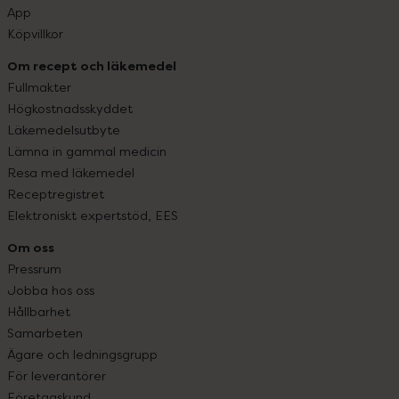
App
Köpvillkor
Om recept och läkemedel
Fullmakter
Högkostnadsskyddet
Läkemedelsutbyte
Lämna in gammal medicin
Resa med läkemedel
Receptregistret
Elektroniskt expertstöd, EES
Om oss
Pressrum
Jobba hos oss
Hållbarhet
Samarbeten
Ägare och ledningsgrupp
För leverantörer
Företagskund