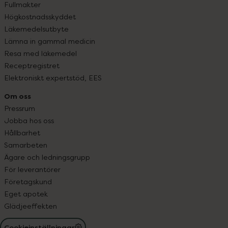
Fullmakter
Högkostnadsskyddet
Läkemedelsutbyte
Lämna in gammal medicin
Resa med läkemedel
Receptregistret
Elektroniskt expertstöd, EES
Om oss
Pressrum
Jobba hos oss
Hållbarhet
Samarbeten
Ägare och ledningsgrupp
För leverantörer
Företagskund
Eget apotek
Glädjeeffekten
Cookieinställningar