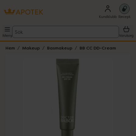
Kundklubb
Recept
Sök
Meny
Varukorg
Hem
Makeup
Basmakeup
BB CC DD-Cream
Hoppa över Lista
Lista: . Innehåller 3 objekt.