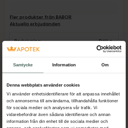
Fler produkter från BABOR
Aktuella erbjudanden
Beskrivning
Dölj
Lätt tonad och multifunktionell BB cream
med SPF 20 ger en jämnare hudton och ett
Samtycke
Information
Om
effektivt skydd mot för tidigt hudåldrande.
Silkeslen textur med medium täckning som
döljer ojämnheter och och adderar fin lyster.
Denna webbplats använder cookies
Berikad med barriärstärkande pre- och
Vi använder enhetsidentifierare för att anpassa innehållet
probiotika och skyddande barkextrakt från
och annonserna till användarna, tillhandahålla funktioner
rödlönn. Passar alla hudtyper.
för sociala medier och analysera vår trafik. Vi
EAN:
04015165373636
vidarebefordrar även sådana identifierare och annan
information från din enhet till de sociala medier och
Kategorier: