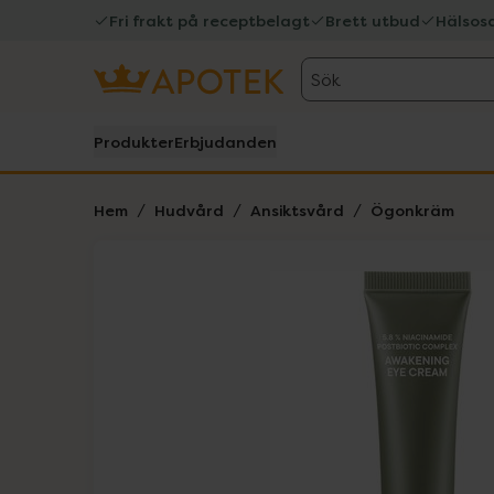
Fri frakt på receptbelagt
Brett utbud
Hälsos
Sök
Produkter
Erbjudanden
Hem
Hudvård
Ansiktsvård
Ögonkräm
Hoppa över Lista
Lista: . Innehåller 2 objekt.