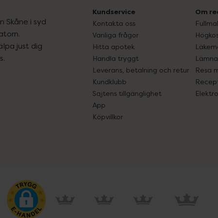
Kundservice
Om re
ån Skåne i syd
Kontakta oss
Fullma
atorn.
Vanliga frågor
Högkos
lpa just dig
Hitta apotek
Läkem
s.
Handla tryggt
Lämna 
Leverans, betalning och retur
Resa 
Kundklubb
Recept
Sajtens tillgänglighet
Elektr
App
Köpvillkor