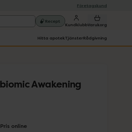
Företagskund
Recept
Kundklubb
Varukorg
Hitta apotek
Tjänster
Rådgivning
biomic Awakening
Pris online