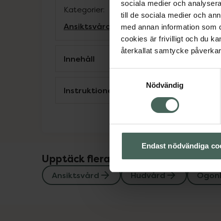
sociala medier och analysera 
Kategorier:
till de sociala medier och a
Ansiktsvård
Hudvård
Ögonkräm
med annan information som du 
cookies är frivilligt och du k
återkallat samtycke påverkar 
Innehåll
Samtyckesval
Nödvändig
Instruktioner
Endast nödvändiga co
Upptäck flera produkter inom
Ansiktsvård
Hudvård
Ögon