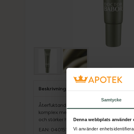
Beskrivning
Samtycke
Återfuktande och snabbabsorberande ög
komplex med post-biotiska ferment och a
och stärker hudens naturliga lyster.
Denna webbplats använder 
Vi använder enhetsidentifierar
EAN:
04015165373681