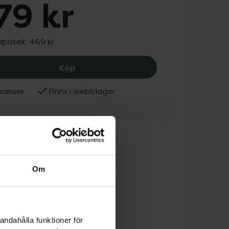
79 kr
 apotek:
469 kr
BABOR Microbiomic Awakening Eye Cr
Köp
ranser
Finns i webblager
OR
Om
andahålla funktioner för