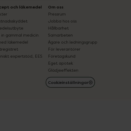
cept och läkemedel
Om oss
kter
Pressrum
tnadsskyddet
Jobba hos oss
edelsutbyte
Hållbarhet
in gammal medicin
Samarbeten
med läkemedel
Ägare och ledningsgrupp
registret
För leverantörer
oniskt expertstöd, EES
Företagskund
Eget apotek
Glädjeeffekten
Cookieinställningar