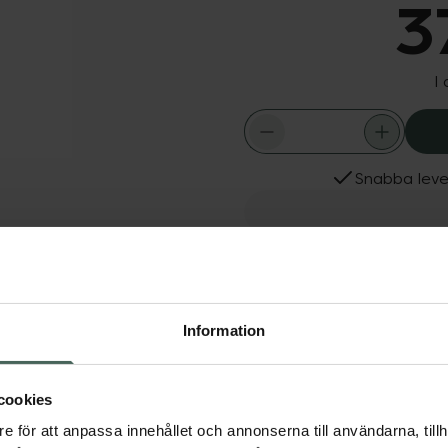
3
I
Snabba leve
Fler produkter från BAB
Aktuella erbjudanden
Dölj
Information
onkräm med aktivt
loe vera som återfuktar
cookies
e för att anpassa innehållet och annonserna till användarna, tillh