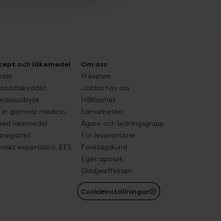
cept och läkemedel
Om oss
kter
Pressrum
tnadsskyddet
Jobba hos oss
edelsutbyte
Hållbarhet
in gammal medicin
Samarbeten
med läkemedel
Ägare och ledningsgrupp
registret
För leverantörer
oniskt expertstöd, EES
Företagskund
Eget apotek
Glädjeeffekten
Cookieinställningar