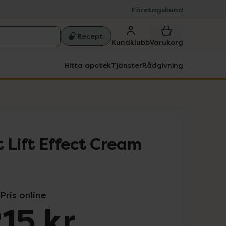
Företagskund
Recept
Kundklubb
Varukorg
Hitta apotek
Tjänster
Rådgivning
 Lift Effect Cream
Pris online
215 kr