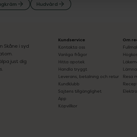
agkräm
Hudvård
Kundservice
Om re
ån Skåne i syd
Kontakta oss
Fullma
atorn.
Vanliga frågor
Högkos
lpa just dig
Hitta apotek
Läkem
s.
Handla tryggt
Lämna 
Leverans, betalning och retur
Resa 
Kundklubb
Recept
Sajtens tillgänglighet
Elektr
App
Köpvillkor