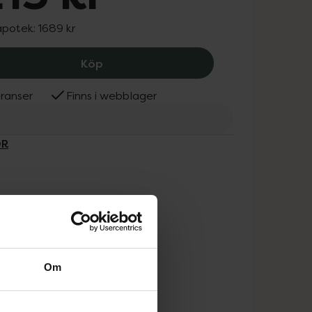
apotek:
1689 kr
Babor Instant Lift Effect Cream, 1215 
Köp
ranser
Finns i webblager
OR
Om