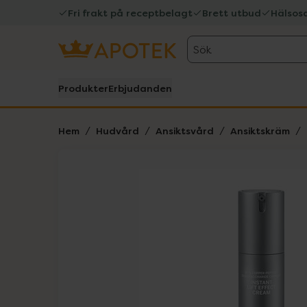
Fri frakt på receptbelagt
Brett utbud
Hälsos
Sök
Produkter
Erbjudanden
Hem
Hudvård
Ansiktsvård
Ansiktskräm
Hoppa över Lista
Lista: . Innehåller 2 objekt.