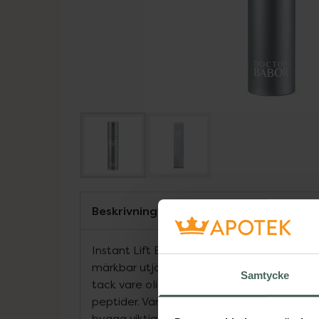
Beskrivning
Instant Lift Effect Cream (alias Instant L
märkbar utjämnande och lyftande effekt för
Samtycke
tack vare oligosackarider, galaktomannan 
peptider. Värdefulla kopparpeptider stöde
bygga viktiga kollagenfibrer och reducera 