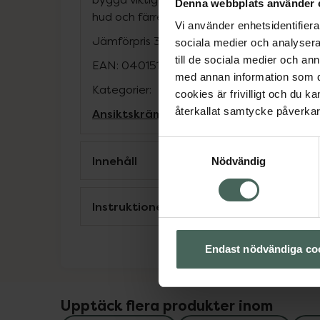
Denna webbplats använder 
hud och färre rynkor.
Vi använder enhetsidentifierar
Jämförpris
33,78 kr
/
ml
sociala medier och analysera 
till de sociala medier och a
EAN:
04015165368670
med annan information som du 
Kategorier:
cookies är frivilligt och du k
återkallat samtycke påverkar 
Ansiktskräm
Ansiktsvård
Dagkräm
Hudv
Samtyckesval
Innehåll
Nödvändig
Instruktioner
Endast nödvändiga co
Upptäck flera produkter inom