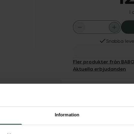
I 
Snabba leve
Fler produkter från BAB
Aktuella erbjudanden
Dölj
ift Cream)Omedelbar,
 fina linjer och rynkor
Information
och fyra typer av
r hudregenerering för att
rynkor.Resultat: Slätare