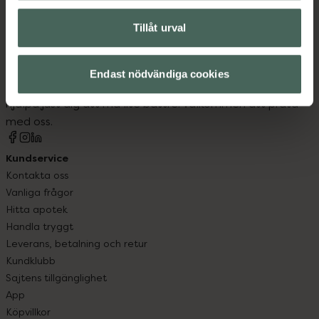
Tillåt urval
Kronans Apotek finns här för dig. Du hittar oss från Skåne i
syd till Lappland i norr, och online i mobilen och på
Endast nödvändiga cookies
datorn. Oavsett vem du är så är det vårt uppdrag att
hjälpa just dig att må lite bättre. Välkommen att prata
med oss.
Kundservice
Kontakta oss
Vanliga frågor
Hitta apotek
Handla tryggt
Leverans, betalning och retur
Kundklubb
Sajtens tillgänglighet
App
Köpvillkor