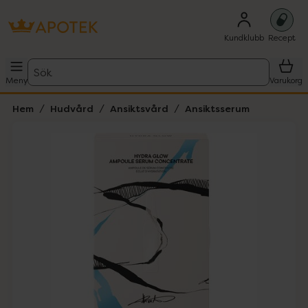
Kundklubb
Recept
Sök
Meny
Varukorg
Hem
Hudvård
Ansiktsvård
Ansiktsserum
Hoppa över Lista
Lista: . Innehåller 3 objekt.