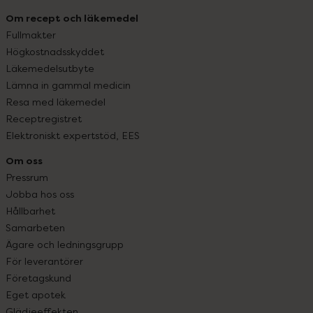
Om recept och läkemedel
Fullmakter
Högkostnadsskyddet
Läkemedelsutbyte
Lämna in gammal medicin
Resa med läkemedel
Receptregistret
Elektroniskt expertstöd, EES
Om oss
Pressrum
Jobba hos oss
Hållbarhet
Samarbeten
Ägare och ledningsgrupp
För leverantörer
Företagskund
Eget apotek
Glädjeeffekten