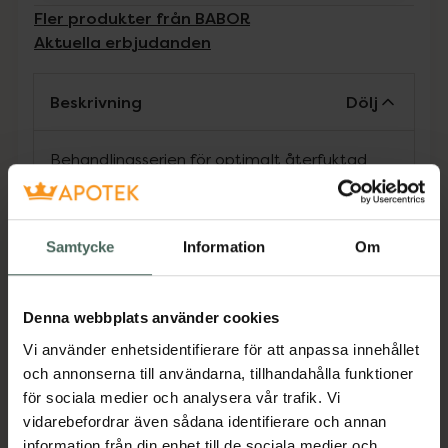
Fler produkter från BABOR
Aktuella erbjudanden
Beskrivning
Dölj
Behandlingsserien för optimalt återfuktad
och perfekt utseende hud inom 7 dagar. Låg-
molekylärt hyaluronsyra och ProVitamin B5 i
Hydra Plus-ampullen återfuktar och plumpkar
Samtycke
Information
Om
huden omedelbart och minskar torrhetslinjer.
De aktiva ingredienserna i Perfect Glow
minskar omedelbart fina linjer och gör huden
Denna webbplats använder cookies
slätare. Hudtonen jämnas ut, porerna förfinas
Vi använder enhetsidentifierare för att anpassa innehållet
vid regelbunden användning och huden får en
och annonserna till användarna, tillhandahålla funktioner
rosig, fräsch och mer jämn yta.
för sociala medier och analysera vår trafik. Vi
Jämförpris
24,93 kr
/
ml
vidarebefordrar även sådana identifierare och annan
EAN:
04015165375135
information från din enhet till de sociala medier och