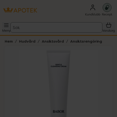
Kundklubb
Recept
Sök
Meny
Varukorg
Hem
Hudvård
Ansiktsvård
Ansiktsrengöring
Hoppa över Lista
Lista: . Innehåller 3 objekt.