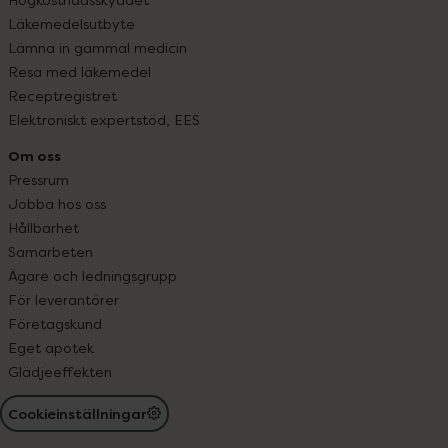
Läkemedelsutbyte
Lämna in gammal medicin
Resa med läkemedel
Receptregistret
Elektroniskt expertstöd, EES
Om oss
Pressrum
Jobba hos oss
Hållbarhet
Samarbeten
Ägare och ledningsgrupp
För leverantörer
Företagskund
Eget apotek
Glädjeeffekten
Cookieinställningar