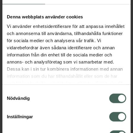
anpassad för känslig hud. Med en formula
baserad på utvalda naturliga oljor som
Denna webbplats använder cookies
tillsammans med E-vitamin rengör huden
effektivt och skonsamt samt bibehåller ett
Vi använder enhetsidentifierare för att anpassa innehållet
balanserat mikrobiom. Naturliga lipider och
och annonserna till användarna, tillhandahålla funktioner
ceramider av havre bevarar hudens naturligt
för sociala medier och analysera vår trafik. Vi
skyddande barriär och polysackarider från
vidarebefordrar även sådana identifierare och annan
majs balanserar fukthalten i huden.
information från din enhet till de sociala medier och
Proteinextrakt från moringafrön skyddar
annons- och analysföretag som vi samarbetar med.
huden mot negativ miljörelaterad stress.
Dessa kan i sin tur kombinera informationen med annan
Resultatet är en perfekt rengjord och
information som du har tillhandahållit eller som de har
balanserad hud.
samlat in när du har använt deras tjänster. Samtycke till
cookies är frivilligt och du kan när som helst ändra eller
Jämförpris
2,39 kr
/
ml
Samtyckesval
återkalla ditt samtycke via webbplatsens
Nödvändig
EAN:
04015165363149
cookieinställningar. Ett återkallat samtycke påverkar inte
lagligheten av behandling som skett innan återkallelsen.
Kategorier:
Inställningar
Ansiktsrengöring
Ansiktsvård
Hudvård
Premium hudvård