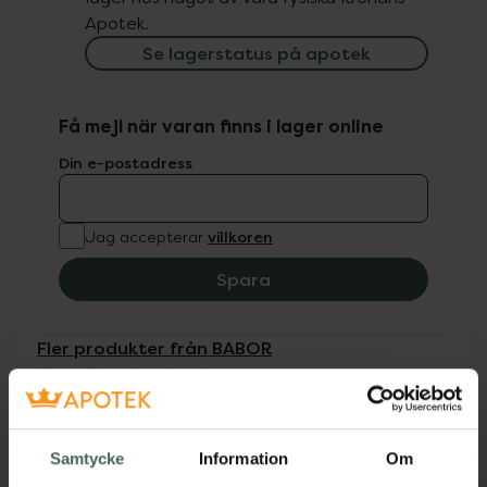
Apotek.
Se lagerstatus på apotek
Få mejl när varan finns i lager online
Din e-postadress
villkoren
Jag accepterar
Spara
Fler produkter från BABOR
Aktuella erbjudanden
Beskrivning
Dölj
Samtycke
Information
Om