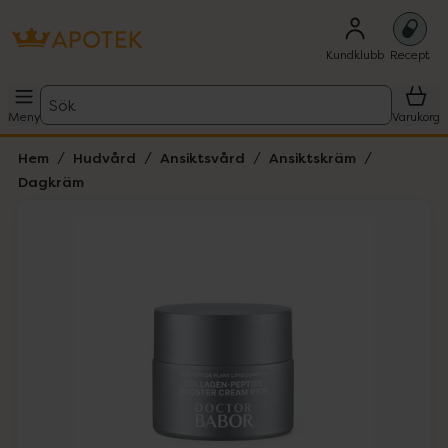
Kundklubb
Recept
Sök
Meny
Varukorg
Hem
Hudvård
Ansiktsvård
Ansiktskräm
Dagkräm
Hoppa över Lista
Lista: . Innehåller 2 objekt.