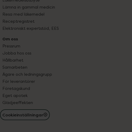
Lämna in gammal medicin
Resa med läkemedel
Receptregistret
Elektroniskt expertstöd, EES
Om oss
Pressrum
Jobba hos oss
Hållbarhet
Samarbeten
Ägare och ledningsgrupp
För leverantörer
Företagskund
Eget apotek
Glädjeeffekten
Cookieinställningar