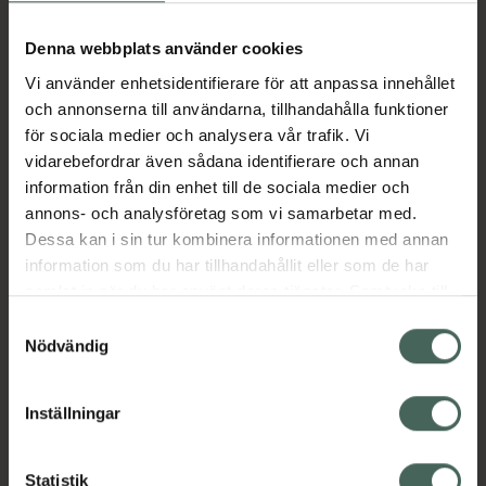
Collagen-Peptide Booster Cream rich (alias
Collagen Booster Cream rich)Märkbar
Denna webbplats använder cookies
minskning av rynkdjupet och stöd för hudens
Vi använder enhetsidentifierare för att anpassa innehållet
naturliga kollagenproduktion genom
och annonserna till användarna, tillhandahålla funktioner
kombinationen av högeffektiva peptider. Som
för sociala medier och analysera vår trafik. Vi
ett resultat förbättras hudens
vidarebefordrar även sådana identifierare och annan
elasticitet,minskar förlusten av kontur och
information från din enhet till de sociala medier och
minskar vävnadens fasthet.3% squalane och
annons- och analysföretag som vi samarbetar med.
jojobaolja behåller fukt och mjukar upp fina
Dessa kan i sin tur kombinera informationen med annan
linjer.Närande sheasmör främjar hudens
information som du har tillhandahållit eller som de har
förnyelse.Resultat: Slätare och djupt närd
samlat in när du har använt deras tjänster. Samtycke till
hud.
cookies är frivilligt och du kan när som helst ändra eller
Samtyckesval
Jämförpris
33,78 kr
/
ml
återkalla ditt samtycke via webbplatsens
Nödvändig
cookieinställningar. Ett återkallat samtycke påverkar inte
EAN:
04015165368663
lagligheten av behandling som skett innan återkallelsen.
Kategorier:
Inställningar
Ansiktskräm
Ansiktsvård
Dagkräm
Hudvård
Statistik