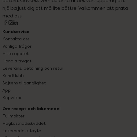
datorn. Oavsett vem du är så är det vårt uppdrag att
hjälpa just dig att må lite bättre. Välkommen att prata
med oss.
Kundservice
Kontakta oss
Vanliga frågor
Hitta apotek
Handla tryggt
Leverans, betalning och retur
Kundklubb
Sajtens tillgänglighet
App
Köpvillkor
Om recept och läkemedel
Fullmakter
Högkostnadsskyddet
Läkemedelsutbyte