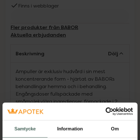
Finns i webblager
Fler produkter från BABOR
Aktuella erbjudanden
Beskrivning
Dölj
Ampuller är exklusiv hudvård i sin mest
koncentrerande form - hjärtat av BABORs
behandlingar hemma och i behandling.
Engångsdoser fullspäckade med
småmolekylära ingredienser, förpackade i 2
ml sterila glasampuller. Hygieniskt och
välbevarade ingredienser som ger aktiv
hudvård som når djupare än ett serum.Lift
Samtycke
Information
Om
Express är en engångsdos av aktivt
koncentrat - mer aktivt än ett serum. Quick-