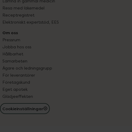
Lämna in gammal medicin
Resa med läkemedel
Receptregistret
Elektroniskt expertstöd, EES
Om oss
Pressrum
Jobba hos oss
Hållbarhet
Samarbeten
Ägare och ledningsgrupp
För leverantörer
Företagskund
Eget apotek
Glädjeeffekten
Cookieinställningar