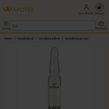
Kundklubb
Recept
Sök
Meny
Varukorg
Hem
Hudvård
Ansiktsvård
Ansiktsserum
Hoppa över Lista
Lista: . Innehåller 7 objekt.