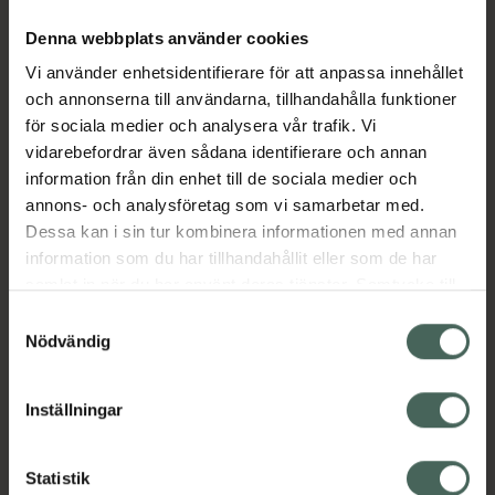
fix-ampullen med askungen effekt. Omsluter
Denna webbplats använder cookies
och fyller ut huden med sin omedelbara
Vi använder enhetsidentifierare för att anpassa innehållet
uppstramande och utjämnande effekt.
och annonserna till användarna, tillhandahålla funktioner
Skapar som ett mini-lyft och trollar bort linjer,
för sociala medier och analysera vår trafik. Vi
direkt effekt som varar upp till 6 timmar.-
vidarebefordrar även sådana identifierare och annan
Askungenampullen-Uppstramande-
information från din enhet till de sociala medier och
Utjämnande
annons- och analysföretag som vi samarbetar med.
Jämförpris
41,36 kr
/
ml
Dessa kan i sin tur kombinera informationen med annan
EAN:
04015165358671
information som du har tillhandahållit eller som de har
samlat in när du har använt deras tjänster. Samtycke till
Kategorier:
cookies är frivilligt och du kan när som helst ändra eller
Samtyckesval
Ansiktsserum
Ansiktsvård
Hudvård
återkalla ditt samtycke via webbplatsens
Nödvändig
Premium hudvård
cookieinställningar. Ett återkallat samtycke påverkar inte
lagligheten av behandling som skett innan återkallelsen.
Inställningar
Omdömen
Visa
Statistik