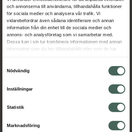
Denna uppladdningsbara produkt är gjord av
och annonserna till användarna, tillhandahålla funktioner
100 % kroppssäkert silikon och är vattentät.
för sociala medier och analysera vår trafik. Vi
Den har en sammetslen touch som din kropp
vidarebefordrar även sådana identifierare och annan
förtjänar och utstrålar modern sensualitet.
information från din enhet till de sociala medier och
annons- och analysföretag som vi samarbetar med.
Dessa kan i sin tur kombinera informationen med annan
PRODUKTDATA:
information som du har tillhandahållit eller som de har
Färg: Sea Foam
samlat in när du har använt deras tjänster. Samtycke till
cookies är frivilligt och du kan när som helst ändra eller
Material: 100 % kroppssäkert silikon
Samtyckesval
återkalla ditt samtycke via webbplatsens
Nödvändig
Längd: 18 cm / 11,10 cm
cookieinställningar. Ett återkallat samtycke påverkar inte
lagligheten av behandling som skett innan återkallelsen.
Diameter: 2,50 cm
Inställningar
Vattentät: Ja
Batteri: Uppladdningsbar (Li-ion)
Statistik
Användningstid: 120 min. (2 tim) / 90 min (1,50
tim)
Marknadsföring