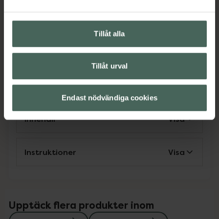
Boxens innehåll: 1x massageapparat, 1x
magnetisk USB-laddningskabel
EAN:
04897106300402
Tillåt alla
Kategorier:
Sex och lust
Sexleksaker
Tillåt urval
Sexleksaker för par
Sexleksaker för par
Vibratorer och stavar
Endast nödvändiga cookies
Innehåll
Visa
Instruktioner
Visa
Upptäck flera produkter inom