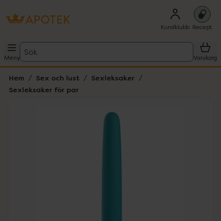
Kundklubb
Recept
Sök
Meny
Varukorg
Hem
Sex och lust
Sexleksaker
Sexleksaker för par
Hoppa över Lista
Lista: . Innehåller 3 objekt.