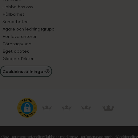
Jobba hos oss
Hållbarhet
Samarbeten
Ägare och ledningsgrupp
För leverantörer
Företagskund
Eget apotek
Glädjeeffekten
Cookieinställningar
Köpvillkor
Integritetspolicy
Klubbens medlemsvillkor
Dataskyddsombud
Cookiepolicy