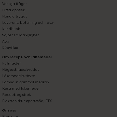
Vanliga frågor
Hitta apotek
Handla tryggt
Leverans, betalning och retur
Kundklubb
Sajtens tillgänglighet
App
Köpvillkor
Om recept och läkemedel
Fullmakter
Högkostnadsskyddet
Läkemedelsutbyte
Lämna in gammal medicin
Resa med läkemedel
Receptregistret
Elektroniskt expertstöd, EES
Om oss
Pressrum