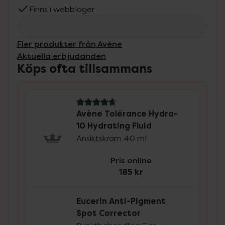
Finns i webblager
Fler produkter från Avène
Aktuella erbjudanden
Köps ofta tillsammans
4.9 av 5 i omdöme
Avène Tolérance Hydra-
10 Hydrating Fluid
Ansiktskräm 40 ml
Pris online
185 kr
Eucerin Anti-Pigment
Spot Corrector