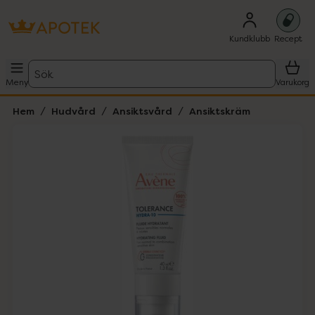
Kundklubb
Recept
Sök
Meny
Varukorg
Hem
Hudvård
Ansiktsvård
Ansiktskräm
Hoppa över Lista
Lista: . Innehåller 1 objekt.