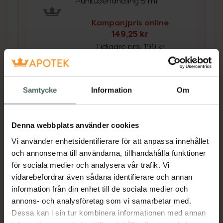
Punktbehandling 5 ml
Kampanjpris online
149,25 kr
Tidigare pris:
199 kr
Köp båda för
:
334,25 kr
Köp båda
Samtycke
Information
Om
Beskrivning
Dölj
Denna webbplats använder cookies
Vi använder enhetsidentifierare för att anpassa innehållet
och annonserna till användarna, tillhandahålla funktioner
Djupt återfuktande ansiktskräm för
för sociala medier och analysera vår trafik. Vi
normal/kombinerad hud, samt känslig hud.
vidarebefordrar även sådana identifierare och annan
Passar bra för uttorkad hud som känns stram
information från din enhet till de sociala medier och
och osmidig. Anpassad för spädbarn, barn och
annons- och analysföretag som vi samarbetar med.
vuxna. Ger återfuktning tack vare bl.a. naturlig
Dessa kan i sin tur kombinera informationen med annan
hyaluronsyra och glycerin. Skyddar den