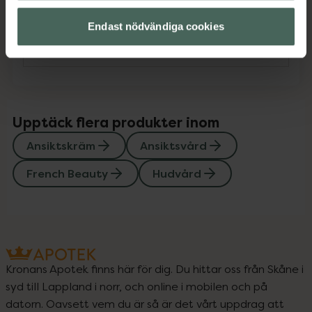
Endast nödvändiga cookies
Instruktioner
Visa
Upptäck flera produkter inom
Ansiktskräm
Ansiktsvård
French Beauty
Hudvård
Kronans Apotek finns här för dig. Du hittar oss från Skåne i
syd till Lappland i norr, och online i mobilen och på
datorn. Oavsett vem du är så är det vårt uppdrag att