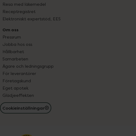
Resa med läkemedel
Receptregistret
Elektroniskt expertstöd, EES
Om oss
Pressrum
Jobba hos oss
Hållbarhet
Samarbeten
Ägare och ledningsgrupp
För leverantörer
Företagskund
Eget apotek
Glädjeeffekten
Cookieinställningar