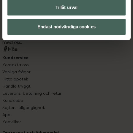
Tillåt urval
Kronans Apotek finns här för dig. Du hittar oss från Skåne i
syd till Lappland i norr, och online i mobilen och på
Endast nödvändiga cookies
datorn. Oavsett vem du är så är det vårt uppdrag att
hjälpa just dig att må lite bättre. Välkommen att prata
med oss.
Kundservice
Kontakta oss
Vanliga frågor
Hitta apotek
Handla tryggt
Leverans, betalning och retur
Kundklubb
Sajtens tillgänglighet
App
Köpvillkor
Om recept och läkemedel