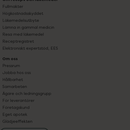
Fullmakter
Högkostnadsskyddet
Läkemedelsutbyte
Lämna in gammal medicin
Resa med läkemedel
Receptregistret
Elektroniskt expertstöd, EES
Om oss
Pressrum
Jobba hos oss
Hållbarhet
Samarbeten
Ägare och ledningsgrupp
För leverantörer
Företagskund
Eget apotek
Glädjeeffekten