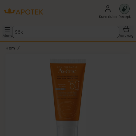
Kundklubb
Recept
Sök
Meny
Varukorg
Hem
Hoppa över Lista
Lista: . Innehåller 1 objekt.