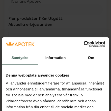
Kronans Apotek.
Fler produkter från Utgått
Aktuella erbjudanden
Beskrivning
Dölj
Solskyddskräm för känslig, mogen hud. För
Samtycke
Information
Om
ansiktet. Innehåller ett fotostabilt UVA- och
UVB skydd som är effektiv och långvarande
samtidigt som den ör berikad med ett
Denna webbplats använder cookies
antioxidantkomplex som ger ett komplett
cellskydd mot fria radikaler.
Vi använder enhetsidentifierare för att anpassa innehållet
och annonserna till användarna, tillhandahålla funktioner
Avène Anti-aging suncare spf 50+ innehåller
för sociala medier och analysera vår trafik. Vi
även AscofillineTM som stimulerar
vidarebefordrar även sådana identifierare och annan
kollagenproduktionen i huden samtidigt som
information från din enhet till de sociala medier och