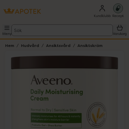
Kundklubb
Recept
Sök
Meny
Varukorg
Hem
Hudvård
Ansiktsvård
Ansiktskräm
Hoppa över Lista
Lista: . Innehåller 1 objekt.