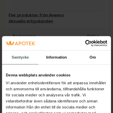
Fler produkter från Aveeno
Aktuella erbjudanden
Beskrivning
Dölj
Oparfymerad fuktighetskräm för kropp,
ansikte och händer. Kliniskt bevisad att ge
Samtycke
Information
Om
långvarig fuktighet i 48 timmar. Med
havresmör, en kombination av prebiotisk havre
och sheasmör. Sammetslen kräm som skyddar
Denna webbplats använder cookies
och stärker omedelbart hudens fuktbarriär
Vi använder enhetsidentifierare för att anpassa innehållet
och lämnar huden mjuk, slät och närd. För torr
och annonserna till användarna, tillhandahålla funktioner
och känslig hud.
för sociala medier och analysera vår trafik. Vi
EAN:
03574661810416
vidarebefordrar även sådana identifierare och annan
information från din enhet till de sociala medier och
Kategorier: