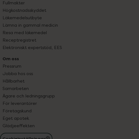
Fullmakter
Högkostnadsskyddet
Läkemedelsutbyte
Lämna in gammal medicin
Resa med läkemedel
Receptregistret
Elektroniskt expertstöd, EES
Om oss
Pressrum
Jobba hos oss
Hållbarhet
Samarbeten
Ägare och ledningsgrupp
För leverantörer
Företagskund
Eget apotek
Glädjeeffekten
Cookieinställningar