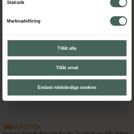
Statistik
Omdömen
Visa
Marknadsföring
Innehåll
Visa
Tillåt alla
Instruktioner
Visa
Tillåt urval
Upptäck flera produkter inom
Endast nödvändiga cookies
Handkräm
Kronans Apotek finns här för dig. Du hittar oss från Skåne i