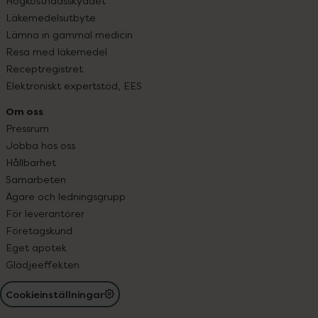
Högkostnadsskyddet
Läkemedelsutbyte
Lämna in gammal medicin
Resa med läkemedel
Receptregistret
Elektroniskt expertstöd, EES
Om oss
Pressrum
Jobba hos oss
Hållbarhet
Samarbeten
Ägare och ledningsgrupp
För leverantörer
Företagskund
Eget apotek
Glädjeeffekten
Cookieinställningar