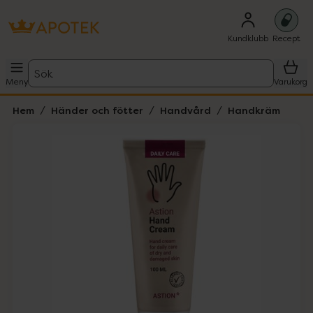
Kundklubb
Recept
Sök
Meny
Varukorg
Hem
Händer och fötter
Handvård
Handkräm
Hoppa över Lista
Lista: . Innehåller 1 objekt.