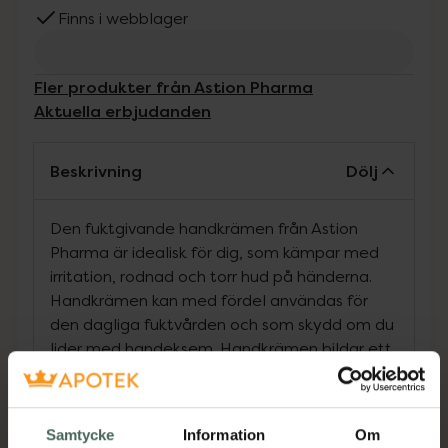
Finns i webblager
Fler produkter från Astion Pharma
Aktuella erbjudanden
Beskrivning
Dölj
Den fuktgivande handkrämen från Astion
Pharma är idealisk för dig, som kämpar med
irritation, rodnad och torr hud på händerna.
Handkrämen kan med fördel användas för
den dagliga fuktvården och som skydd om du
lider med handeksem. Handkrämen bildar ett
skyddande lager på utsatt och skadad hud,
som kan uppstå som följd av eksem. Det kan
bland annat visa sig som rodnad, fjällande
Samtycke
Information
Om
hud, irritation eller torra fläckar på händerna.