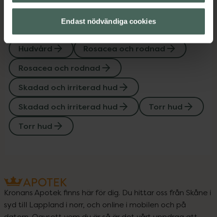
Eksem och klåda
Eksem och klåda
Endast nödvändiga cookies
Hudbesvär
Hudbesvär
Hudvård
Rosacea och rodnad
Rosacea och rodnad
Skadad och irriterad hud
Skadad och irriterad hud
Torr hud
Torr hud
Kronans Apotek finns här för dig. Du hittar oss från Skåne i
syd till Lappland i norr, och online i mobilen och på
datorn. Oavsett vem du är så är det vårt uppdrag att