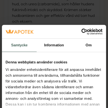
hud, och urea (carbamide), som håller hudens
fuktnivå intakt och skyddad. Krämen stärker
hudbarriären och ger effektiv vård vid torr hud
och eksem.
Fettkrämen kan användas både när ditt
eksem blossar upp och när huden är lugn,
Samtycke
Information
Om
eftersom den har en vårdande och
förebyggande effekt på torr och irriterad hud.
Denna webbplats använder cookies
Vid eksem på kroppen kan du med fördel
kombinera fettkrämen med Astion Pharma
Vi använder enhetsidentifierare för att anpassa innehållet
kräm mot eksem och torr hud på kroppen
och annonserna till användarna, tillhandahålla funktioner
(Skin Cure).
för sociala medier och analysera vår trafik. Vi
vidarebefordrar även sådana identifierare och annan
Om du tycker att varianten med 40 %
information från din enhet till de sociala medier och
fettinnehåll inte ger tillräckligt med fukt och
annons- och analysföretag som vi samarbetar med.
olja för din huds behov, finns krämen även i en
Dessa kan i sin tur kombinera informationen med annan
rikare formulering med 70 % fettinnehåll.