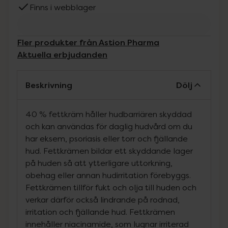
Finns i webblager
Fler produkter från Astion Pharma
Aktuella erbjudanden
Beskrivning
Dölj
40 % fettkräm håller hudbarriären skyddad
och kan användas för daglig hudvård om du
har eksem, psoriasis eller torr och fjällande
hud. Fettkrämen bildar ett skyddande lager
på huden så att ytterligare uttorkning,
obehag eller annan hudirritation förebyggs.
Fettkrämen tillför fukt och olja till huden och
verkar därför också lindrande på rodnad,
irritation och fjällande hud. Fettkrämen
innehåller niacinamide, som lugnar irriterad