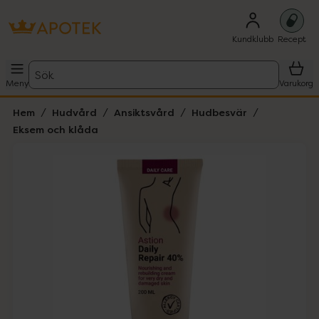
Kundklubb
Recept
Sök
Meny
Varukorg
Hem
Hudvård
Ansiktsvård
Hudbesvär
Eksem och klåda
Hoppa över Lista
Lista: . Innehåller 1 objekt.