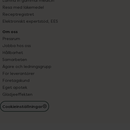
Lämna in gammal medicin
Resa med läkemedel
Receptregistret
Elektroniskt expertstöd, EES
Om oss
Pressrum
Jobba hos oss
Hållbarhet
Samarbeten
Ägare och ledningsgrupp
För leverantörer
Företagskund
Eget apotek
Glädjeeffekten
Cookieinställningar