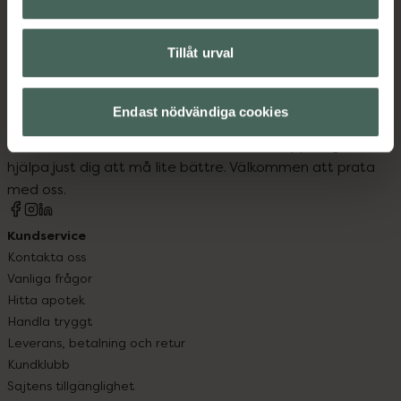
Tillåt urval
Kronans Apotek finns här för dig. Du hittar oss från Skåne i
Endast nödvändiga cookies
syd till Lappland i norr, och online i mobilen och på
datorn. Oavsett vem du är så är det vårt uppdrag att
hjälpa just dig att må lite bättre. Välkommen att prata
med oss.
Kundservice
Kontakta oss
Vanliga frågor
Hitta apotek
Handla tryggt
Leverans, betalning och retur
Kundklubb
Sajtens tillgänglighet