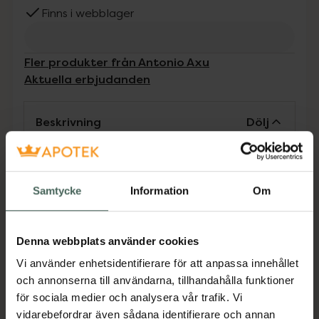
Finns i webblager
Fler produkter från Antonio Axu
Aktuella erbjudanden
Beskrivning
Dölj
Antonio Axu Volumizing Mousse Extreme är
en mousse som bygger volym från rötterna.
Samtycke
Information
Om
Ger håret en fyllighet som känns naturligt
följsam och mjuk. Om du stylar håret med
värme sväller moussen ännu mer och ger en
Denna webbplats använder cookies
luftig volym med flexibilitet.
Vi använder enhetsidentifierare för att anpassa innehållet
Jämförpris
0,56 kr
/
ml
och annonserna till användarna, tillhandahålla funktioner
EAN:
07391593002810
för sociala medier och analysera vår trafik. Vi
vidarebefordrar även sådana identifierare och annan