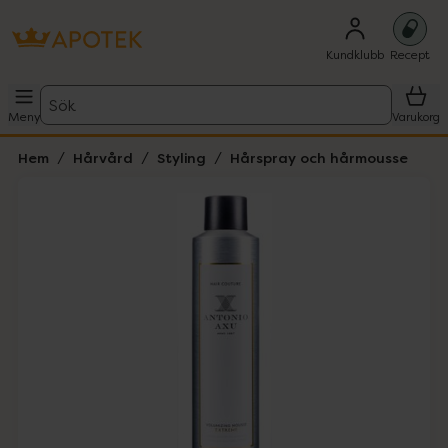
Kundklubb
Recept
Sök
Meny
Varukorg
Hem
Hårvård
Styling
Hårspray och hårmousse
Hoppa över Lista
Lista: . Innehåller 1 objekt.