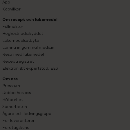
App
Köpvillkor
Om recept och läkemedel
Fullmakter
Högkostnadsskyddet
Läkemedelsutbyte
Lämna in gammal medicin
Resa med läkemedel
Receptregistret
Elektroniskt expertstöd, EES
Om oss
Pressrum
Jobba hos oss
Hållbarhet
Samarbeten
Ägare och ledningsgrupp
För leverantörer
Företagskund