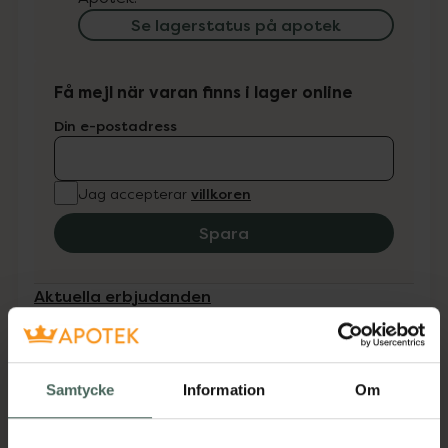
Se lagerstatus på apotek
Få mejl när varan finns i lager online
Din e-postadress
villkoren
Jag accepterar
Spara
Aktuella erbjudanden
Beskrivning
Dölj
Samtycke
Information
Om
Antiseptiska AniWash Vårdande schampo har
utvecklats för att lindra hudproblem hos djur.