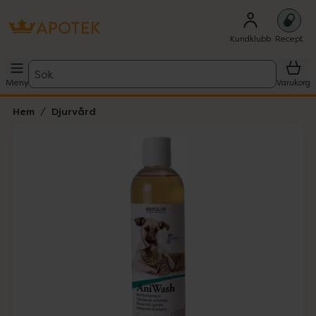
Kundklubb
Recept
Sök
Meny
Varukorg
Hem
Djurvård
Hoppa över Lista
Lista: . Innehåller 1 objekt.