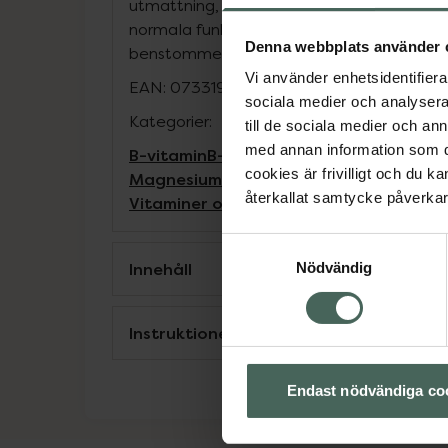
utmattning, till normal energiomsättning o
normala funktion. Det bidrar även till att 
Denna webbplats använder 
benstomme och normal muskelfunktion.
Vi använder enhetsidentifierar
EAN:
07331985052108
sociala medier och analysera 
Kategorier:
till de sociala medier och a
med annan information som du 
B-vitamin
B-vitamin
Kost och hälsa
Kostt
cookies är frivilligt och du k
Magnesium
Magnesium
Vitaminer och m
återkallat samtycke påverkar 
Vitaminer och mineraler
Samtyckesval
Innehåll
Nödvändig
Instruktioner
Endast nödvändiga co