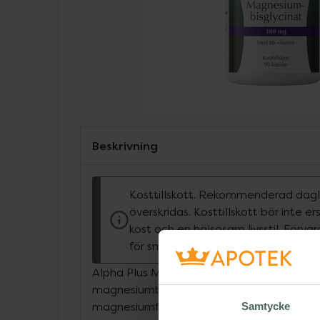
Beskrivning
Kosttillskott. Rekommenderad dagli
överskridas. Kosttillskott bör inte e
kost och en hälsosam livsstil. Förva
för små barn.
Alpha Plus Magnesiumbisglycinat 100 mg i
magnesiumbisglycinat och är inte buffra
magnesiumform. Magnesium bidrar till att
Samtycke