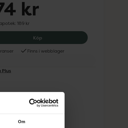
74 kr
 apotek:
189 kr
Alpha Plus Magnesiumbisglycinat 100 
Köp
ranser
Finns i webblager
 Plus
Om