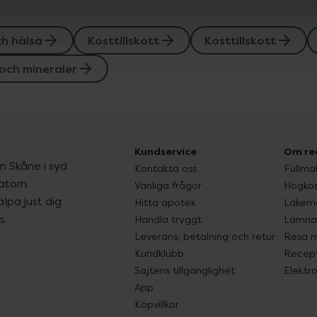
ch hälsa
Kosttillskott
Kosttillskott
och mineraler
Kundservice
Om re
ån Skåne i syd
Kontakta oss
Fullma
atorn.
Vanliga frågor
Högkos
lpa just dig
Hitta apotek
Läkem
s.
Handla tryggt
Lämna 
Leverans, betalning och retur
Resa 
Kundklubb
Recept
Sajtens tillgänglighet
Elektr
App
Köpvillkor