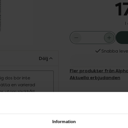
1
I
Snabba leve
Dölj
Fler produkter från Alpha
Aktuella erbjudanden
g dos bör inte
rsätta en varierad
ras utom räckhåll
nnehåller rent
d med någon annan
Information
 minska trötthet och