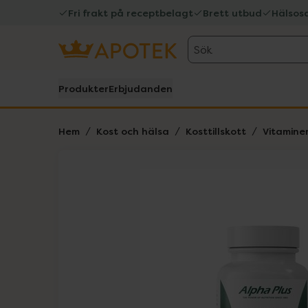
Fri frakt på receptbelagt
Brett utbud
Hälsos
Sök
Produkter
Erbjudanden
Hem
Kost och hälsa
Kosttillskott
Vitamine
Hoppa över Lista
Lista: . Innehåller 1 objekt.