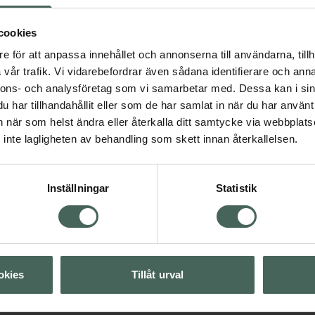
ch till nervsystemets
bibehålla en normal
cookies
e för att anpassa innehållet och annonserna till användarna, tillh
vår trafik. Vi vidarebefordrar även sådana identifierare och anna
nnons- och analysföretag som vi samarbetar med. Dessa kan i sin
har tillhandahållit eller som de har samlat in när du har använt 
illskott
Kosttillskott
an när som helst ändra eller återkalla ditt samtycke via webbplats
ineraler
inte lagligheten av behandling som skett innan återkallelsen.
Visa
Inställningar
Statistik
Visa
okies
Tillåt urval