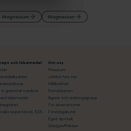
Magnesium
Magnesium
cept och läkemedel
Om oss
kter
Pressrum
tnadsskyddet
Jobba hos oss
edelsutbyte
Hållbarhet
in gammal medicin
Samarbeten
med läkemedel
Ägare och ledningsgrupp
registret
För leverantörer
oniskt expertstöd, EES
Företagskund
Eget apotek
Glädjeeffekten