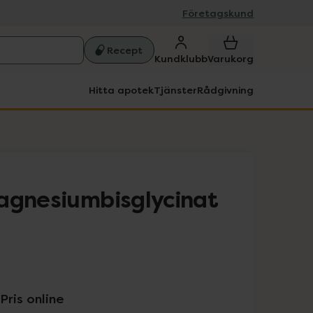
Företagskund
Recept
Kundklubb
Varukorg
Hitta apotek
Tjänster
Rådgivning
agnesiumbisglycinat
Pris online