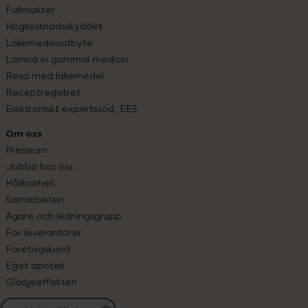
Fullmakter
Högkostnadsskyddet
Läkemedelsutbyte
Lämna in gammal medicin
Resa med läkemedel
Receptregistret
Elektroniskt expertstöd, EES
Om oss
Pressrum
Jobba hos oss
Hållbarhet
Samarbeten
Ägare och ledningsgrupp
För leverantörer
Företagskund
Eget apotek
Glädjeeffekten