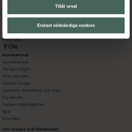
Tillåt urval
Kronans Apotek finns här för dig. Du hittar oss från Skåne i
syd till Lappland i norr, och online i mobilen och på
datorn. Oavsett vem du är så är det vårt uppdrag att
Endast nödvändiga cookies
hjälpa just dig att må lite bättre. Välkommen att prata
med oss.
Kundservice
Kontakta oss
Vanliga frågor
Hitta apotek
Handla tryggt
Leverans, betalning och retur
Kundklubb
Sajtens tillgänglighet
App
Köpvillkor
Om recept och läkemedel