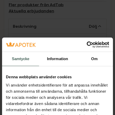
Fler produkter från AdTab
Aktuella erbjudanden
Beskrivning
Dölj
Receptfritt läkemedel. Läs alltid
bipacksedeln innan användning.
Samtycke
Information
Om
AdTab är en tuggtablett mot fästingar och
loppor hos hund, ges som en engångsdos i
samband med mat. Ges inte till hundar under
Denna webbplats använder cookies
8 veckor/1,3 kg.
Vi använder enhetsidentifierare för att anpassa innehållet
och annonserna till användarna, tillhandahålla funktioner
Jämförpris
121,67 kr
/
st
för sociala medier och analysera vår trafik. Vi
vidarebefordrar även sådana identifierare och annan
EAN:
05420036975038
information från din enhet till de sociala medier och
Kategorier: