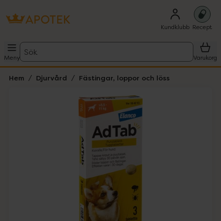
Kundklubb
Recept
Sök
Meny
Varukorg
Hem
Djurvård
Fästingar, loppor och löss
Hoppa över Lista
Lista: . Innehåller 1 objekt.