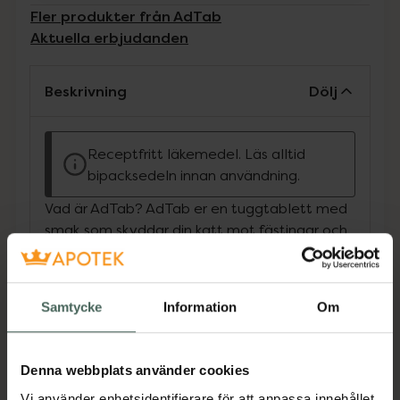
Fler produkter från AdTab
Aktuella erbjudanden
Beskrivning
Dölj
Receptfritt läkemedel. Läs alltid
bipacksedeln innan användning.
Vad är AdTab? AdTab er en tuggtablett med
smak som skyddar din katt mot fästingar och
loppor i en månad. För katter mellan 0,5 kg-2
kg. AdTab verkar ögonblickligen dödande och
har en varaktig effekt på 1 månad på
Samtycke
Information
Om
fästingar och loppor. Så fungerar AdTab
AdTab: innehåller den aktiva substansen
lotilaner. Den påverkar nervsystemet hos
Denna webbplats använder cookies
fästingar och loppor, vilket medför en snabb
Vi använder enhetsidentifierare för att anpassa innehållet