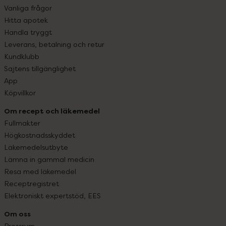
Vanliga frågor
Hitta apotek
Handla tryggt
Leverans, betalning och retur
Kundklubb
Sajtens tillgänglighet
App
Köpvillkor
Om recept och läkemedel
Fullmakter
Högkostnadsskyddet
Läkemedelsutbyte
Lämna in gammal medicin
Resa med läkemedel
Receptregistret
Elektroniskt expertstöd, EES
Om oss
Pressrum