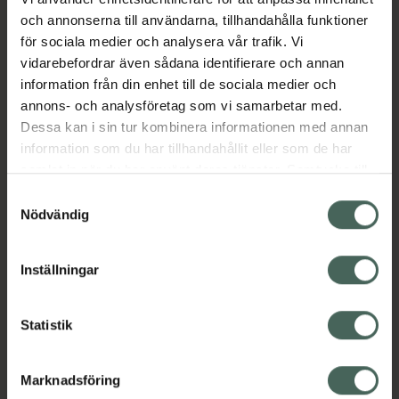
död för parasiterna. Till katt ges tabletten
och annonserna till användarna, tillhandahålla funktioner
inom 30 minuter efter måltiden för att få
för sociala medier och analysera vår trafik. Vi
avsedd effekt. Ges inte till katter under 8
vidarebefordrar även sådana identifierare och annan
veckor/0,5 kg. Du hittar AdTab receptfritt på
information från din enhet till de sociala medier och
ditt apotek – online eller i butik. Enkelt och
annons- och analysföretag som vi samarbetar med.
bekvämt.
Dessa kan i sin tur kombinera informationen med annan
Jämförpris
105 kr
/
st
information som du har tillhandahållit eller som de har
EAN:
05420036974970
samlat in när du har använt deras tjänster. Samtycke till
cookies är frivilligt och du kan när som helst ändra eller
Samtyckesval
Kategorier:
återkalla ditt samtycke via webbplatsens
Nödvändig
Djurvård
Fästingar, loppor och löss
Katt
cookieinställningar. Ett återkallat samtycke påverkar inte
lagligheten av behandling som skett innan återkallelsen.
Inställningar
Innehåll
Visa
Statistik
Instruktioner
Visa
Marknadsföring