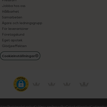
Jobba hos oss
Hållbarhet
Samarbeten
Ägare och ledningsgrupp
För leverantörer
Företagskund
Eget apotek
Glädjeeffekten
Cookieinställningar
Köpvillkor
Integritetspolicy
Klubbens medlemsvillkor
Dataskyddsombud
Cookiepolicy