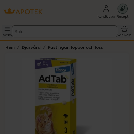
Kundklubb
Recept
Sök
Meny
Varukorg
Hem
Djurvård
Fästingar, loppor och löss
Hoppa över Lista
Lista: . Innehåller 1 objekt.