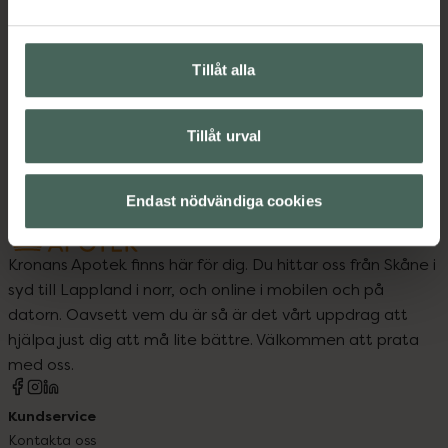
Upptäck flera produkter inom
Tillåt alla
Djurvård
Fästingar, loppor och löss
Katt
Tillåt urval
Endast nödvändiga cookies
Kronans Apotek finns här för dig. Du hittar oss från Skåne i
syd till Lappland i norr, och online i mobilen och på
datorn. Oavsett vem du är så är det vårt uppdrag att
hjälpa just dig att må lite bättre. Välkommen att prata
med oss.
Kundservice
Kontakta oss