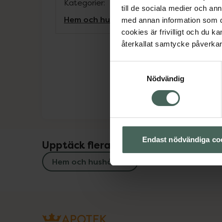
Kategorier:
till de sociala medier och a
Hem och hushåll
med annan information som du 
cookies är frivilligt och du k
återkallat samtycke påverkar 
Samtyckesval
Nödvändig
Endast nödvändiga co
Upptäck flera produkter inom
Hem och hushåll