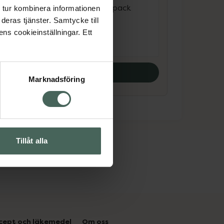
Tandborstfodral 4 pack
 tur kombinera informationen
deras tjänster. Samtycke till
Pris online
ens cookieinställningar. Ett
29,90 kr
Köp båda
Marknadsföring
Tillåt alla
cept och läkemedel
Om oss