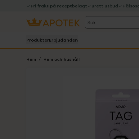
Fri frakt på receptbelagt
Brett utbud
Hälsos
Sök
Produkter
Erbjudanden
Hem
Hem och hushåll
Hoppa över Lista
Lista: . Innehåller 2 objekt.