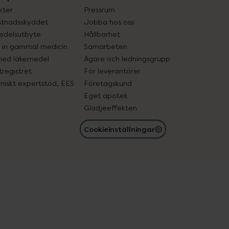
kter
Pressrum
tnadsskyddet
Jobba hos oss
edelsutbyte
Hållbarhet
in gammal medicin
Samarbeten
med läkemedel
Ägare och ledningsgrupp
registret
För leverantörer
oniskt expertstöd, EES
Företagskund
Eget apotek
Glädjeeffekten
Cookieinställningar