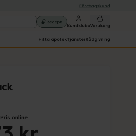
Företagskund
Recept
Kundklubb
Varukorg
Hitta apotek
Tjänster
Rådgivning
ack
Pris online
3 kr