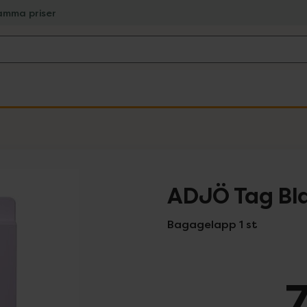
amma priser
ADJÖ Tag Bl
Bagagelapp 1 st
7