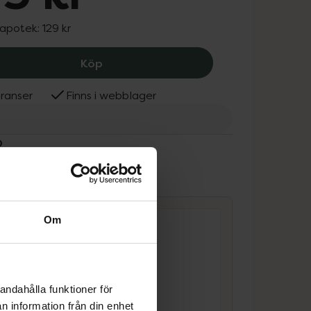
 apotek:
129 kr
ADJÖ Tag Black, 73 kr.
Köp
ranser
Finns i webblager
Ö
ammans
Om
andahålla funktioner för
ADJÖ Cover
n information från din enhet