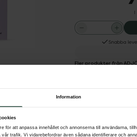
I
Snabba leve
Fler produkter från ADJ
Aktuella erbjudanden
Köps ofta tills
Dölj
Information
r för personuppgifter.
cookies
e för att anpassa innehållet och annonserna till användarna, tillh
ADJÖ Tag Black
vår trafik. Vi vidarebefordrar även sådana identifierare och anna