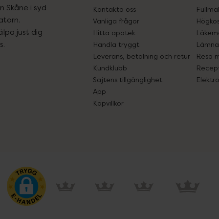
ån Skåne i syd
Kontakta oss
Fullma
atorn.
Vanliga frågor
Högkos
lpa just dig
Hitta apotek
Läkem
s.
Handla tryggt
Lämna 
Leverans, betalning och retur
Resa 
Kundklubb
Recept
Sajtens tillgänglighet
Elektr
App
Köpvillkor