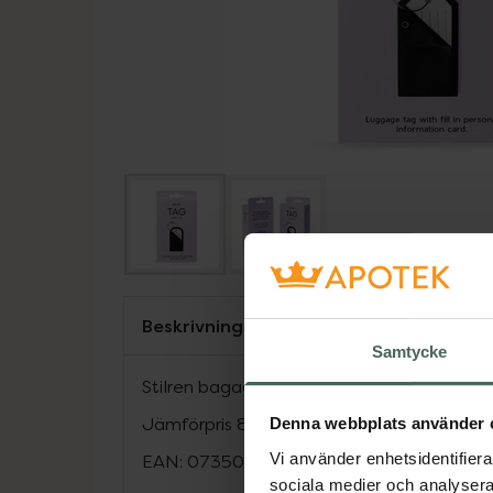
Beskrivning
Samtycke
Stilren bagagelapp med transparent fönste
Jämförpris
89 kr
/
st
Denna webbplats använder 
Vi använder enhetsidentifierar
EAN:
07350137200167
sociala medier och analysera 