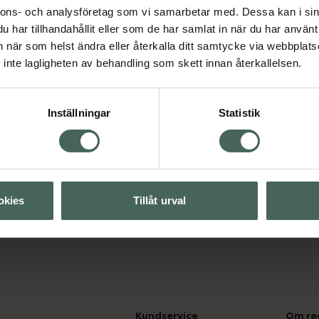
Bagagelapp 1 st
nnons- och analysföretag som vi samarbetar med. Dessa kan i sin
har tillhandahållit eller som de har samlat in när du har använt 
Pris online
an när som helst ändra eller återkalla ditt samtycke via webbplats
73 kr
inte lagligheten av behandling som skett innan återkallelsen.
Köp båda för
:
102,90 kr
Inställningar
Statistik
okies
Tillåt urval
Kundservice
Om re