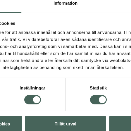
ne som finns naturligt i
Information
nbildning som har
ambuextrakt innehåller
tisk kroppsvävnad. A+ Skin
cookies
 är en av de frukter
e för att anpassa innehållet och annonserna till användarna, tillh
oflavin (vitamin B2) och
vår trafik. Vi vidarebefordrar även sådana identifierare och anna
hålla en normal hud.
nnons- och analysföretag som vi samarbetar med. Dessa kan i sin
ligen med måltid.
har tillhandahållit eller som de har samlat in när du har använt 
an när som helst ändra eller återkalla ditt samtycke via webbplats
inte lagligheten av behandling som skett innan återkallelsen.
Inställningar
Statistik
lskott
Kosttillskott
Visa
okies
Tillåt urval
Visa