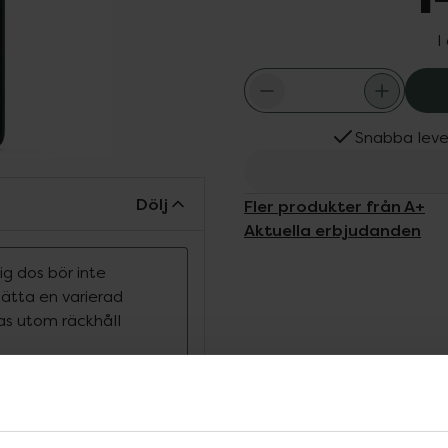
I
Snabba leve
Dölj
Fler produkter från A+
Aktuella erbjudanden
g dos bör inte
rsätta en varierad
ras utom räckhåll
p I kollagen från fisk.
n i kroppen och den som
år och naglar. Produkten