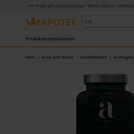
Fri frakt på receptbelagt
Brett utbud
Hälsos
Sök
Produkter
Erbjudanden
Hem
Kost och hälsa
Kosttillskott
Kollagen
Hoppa över Lista
Lista: . Innehåller 1 objekt.