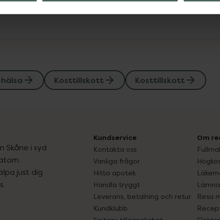
 hälsa
Kosttillskott
Kosttillskott
Kundservice
Om re
ån Skåne i syd
Kontakta oss
Fullma
atorn.
Vanliga frågor
Högkos
lpa just dig
Hitta apotek
Läkem
s.
Handla tryggt
Lämna 
Leverans, betalning och retur
Resa 
Kundklubb
Recept
Sajtens tillgänglighet
Elektr