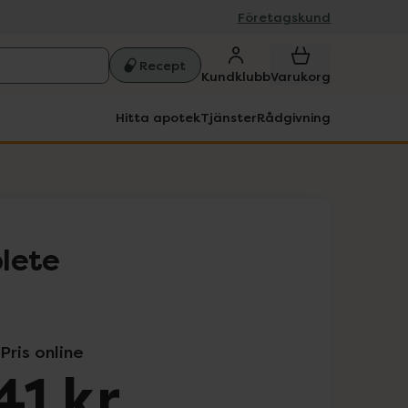
Företagskund
Recept
Kundklubb
Varukorg
Hitta apotek
Tjänster
Rådgivning
lete
Pris online
41 kr