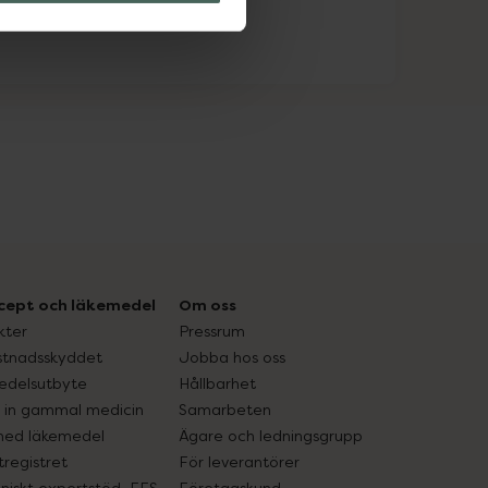
cept och läkemedel
Om oss
kter
Pressrum
tnadsskyddet
Jobba hos oss
edelsutbyte
Hållbarhet
in gammal medicin
Samarbeten
med läkemedel
Ägare och ledningsgrupp
registret
För leverantörer
oniskt expertstöd, EES
Företagskund