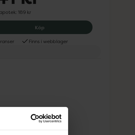
 apotek:
189 kr
A+ Skin Complete, 141 kr.
Köp
ranser
Finns i webblager