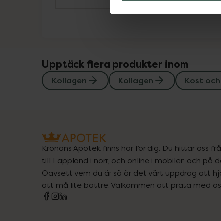
Upptäck flera produkter inom
Kollagen
Kollagen
Kost och
Kronans Apotek finns här för dig. Du hittar oss fr
till Lappland i norr, och online i mobilen och på d
Oavsett vem du är så är det vårt uppdrag att hjä
att må lite bättre. Välkommen att prata med os