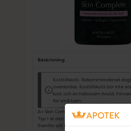
Beskrivning
Kosttillskott. Rekommenderad dagli
överskridas. Kosttillskott bör inte e
kost och en hälsosam livsstil. Förva
för små barn.
A+ Skin Complete innehåller hydrolyserat ty
Typ I är den vanligaste formen av kollage
framför allt finns i stora mängder i hud, h