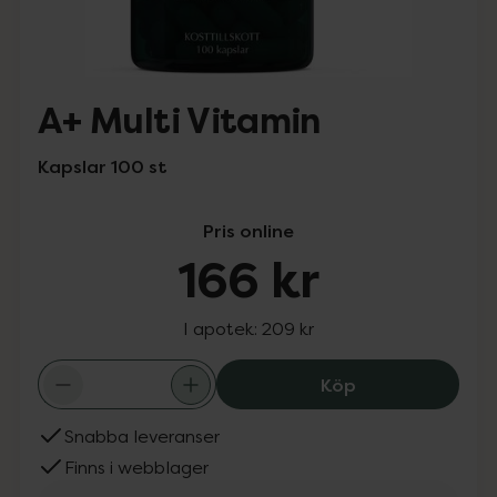
A+ Multi Vitamin
Kapslar 100 st
Pris online
166 kr
I apotek:
209 kr
A+ Multi Vi
Köp
Snabba leveranser
Finns i webblager