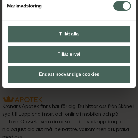
Marknadsföring
Upptäck flera produkter inom
Kost och hälsa
Multivitamin
Tillåt alla
Multivitamin
Vitaminer och mineraler
Tillåt urval
Vitaminer och mineraler
Endast nödvändiga cookies
Kronans Apotek finns här för dig. Du hittar oss från Skåne i
syd till Lappland i norr, och online i mobilen och på
datorn. Oavsett vem du är så är det vårt uppdrag att
hjälpa just dig att må lite bättre. Välkommen att prata
med oss.