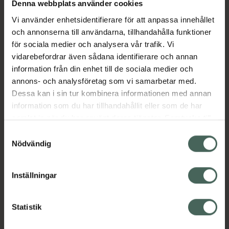
trötthet och utmattning. Pantotensyra bidrar
Denna webbplats använder cookies
dessutom till normal mental
Vi använder enhetsidentifierare för att anpassa innehållet
prestationsförmåga. Magnesium bidrar till
och annonserna till användarna, tillhandahålla funktioner
normal muskelfunktion.
för sociala medier och analysera vår trafik. Vi
Jämförpris
2,19 kr
/
st
vidarebefordrar även sådana identifierare och annan
information från din enhet till de sociala medier och
EAN:
07331985406154
annons- och analysföretag som vi samarbetar med.
Kategorier:
Dessa kan i sin tur kombinera informationen med annan
information som du har tillhandahållit eller som de har
Kost och hälsa
Multivitamin
Multivitamin
samlat in när du har använt deras tjänster. Samtycke till
Vitaminer och mineraler
cookies är frivilligt och du kan när som helst ändra eller
Vitaminer och mineraler
Samtyckesval
återkalla ditt samtycke via webbplatsens
Nödvändig
cookieinställningar. Ett återkallat samtycke påverkar inte
Innehåll
Visa
lagligheten av behandling som skett innan återkallelsen.
Inställningar
Instruktioner
Visa
Statistik