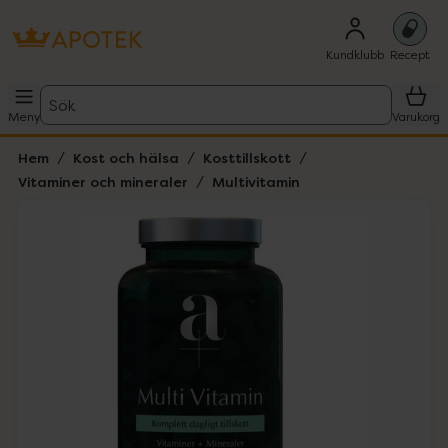
Kundklubb
Recept
Sök
Meny
Varukorg
Hem
Kost och hälsa
Kosttillskott
Vitaminer och mineraler
Multivitamin
Hoppa över Lista
Lista: . Innehåller 1 objekt.