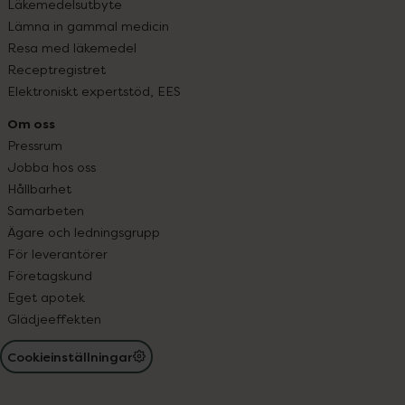
Läkemedelsutbyte
Lämna in gammal medicin
Resa med läkemedel
Receptregistret
Elektroniskt expertstöd, EES
Om oss
Pressrum
Jobba hos oss
Hållbarhet
Samarbeten
Ägare och ledningsgrupp
För leverantörer
Företagskund
Eget apotek
Glädjeeffekten
Cookieinställningar