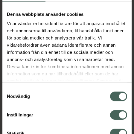
Aktuella erbjudanden
Denna webbplats använder cookies
Vi använder enhetsidentifierare för att anpassa innehållet
Beskrivning
Dölj
och annonserna till användarna, tillhandahålla funktioner
för sociala medier och analysera vår trafik. Vi
vidarebefordrar även sådana identifierare och annan
Läs alltid bipacksedeln innan
information från din enhet till de sociala medier och
användning.
annons- och analysföretag som vi samarbetar med.
EAN:
05391507144188
Dessa kan i sin tur kombinera informationen med annan
information som du har tillhandahållit eller som de har
samlat in när du har använt deras tjänster. Samtycke till
Bipacksedel från FASS
Visa
cookies är frivilligt och du kan när som helst ändra eller
Samtyckesval
återkalla ditt samtycke via webbplatsens
Nödvändig
cookieinställningar. Ett återkallat samtycke påverkar inte
lagligheten av behandling som skett innan återkallelsen.
Inställningar
Kronans Apotek finns här för dig. Du hittar oss från Skåne i
Statistik