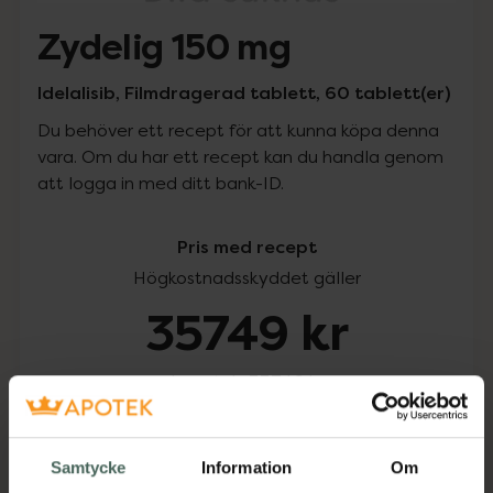
Zydelig 150 mg
Idelalisib, Filmdragerad tablett, 60 tablett(er)
Du behöver ett recept för att kunna köpa denna
vara. Om du har ett recept kan du handla genom
att logga in med ditt bank-ID.
Pris med recept
Högkostnadsskyddet gäller
35749 kr
I apotek:
35749 kr
Köp via ditt recept
Samtycke
Information
Om