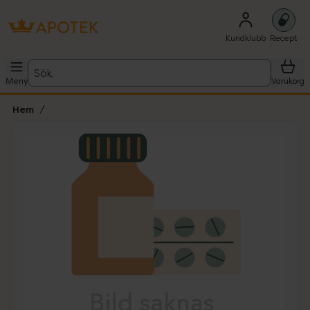
Kundklubb
Recept
Sök
Meny
Varukorg
Hem
Hoppa över Lista
Lista: . Innehåller 1 objekt.