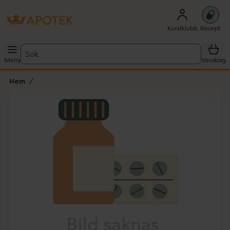
Kundklubb
Recept
Sök
Meny
Varukorg
Hem
Hoppa över Lista
Lista: . Innehåller 1 objekt.