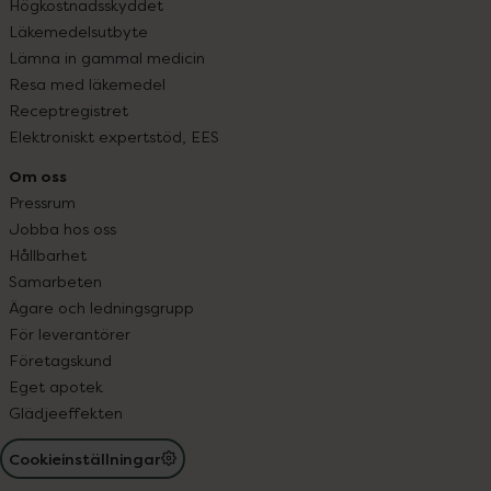
Högkostnadsskyddet
Läkemedelsutbyte
Lämna in gammal medicin
Resa med läkemedel
Receptregistret
Elektroniskt expertstöd, EES
Om oss
Pressrum
Jobba hos oss
Hållbarhet
Samarbeten
Ägare och ledningsgrupp
För leverantörer
Företagskund
Eget apotek
Glädjeeffekten
Cookieinställningar