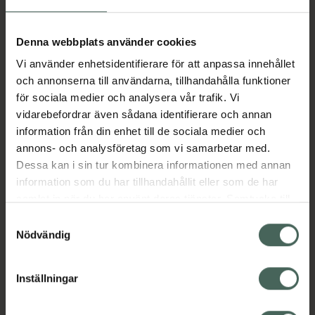
Aktuella erbjudanden
Denna webbplats använder cookies
Vi använder enhetsidentifierare för att anpassa innehållet
Beskrivning
Dölj
och annonserna till användarna, tillhandahålla funktioner
för sociala medier och analysera vår trafik. Vi
vidarebefordrar även sådana identifierare och annan
Läs alltid bipacksedeln innan
information från din enhet till de sociala medier och
användning.
annons- och analysföretag som vi samarbetar med.
Dessa kan i sin tur kombinera informationen med annan
EAN:
07046260469099
information som du har tillhandahållit eller som de har
samlat in när du har använt deras tjänster. Samtycke till
cookies är frivilligt och du kan när som helst ändra eller
Bipacksedel från FASS
Visa
Samtyckesval
återkalla ditt samtycke via webbplatsens
Nödvändig
cookieinställningar. Ett återkallat samtycke påverkar inte
lagligheten av behandling som skett innan återkallelsen.
Inställningar