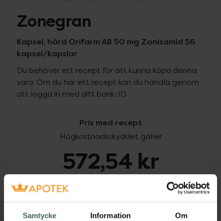
Zonegran
Kapsel, hård Orifarm AB 50 mg Zonisamid 56
kapsel/kapslar
Du behöver ett recept för att kunna köpa denna
vara. Om du har ett recept kan du handla genom
att logga in med ditt bank-ID.
Pris med recept
Högkostnadsskyddet gäller
572,54 kr
I apotek:
572,54 kr
Köp via ditt recept
Samtycke
Information
Om