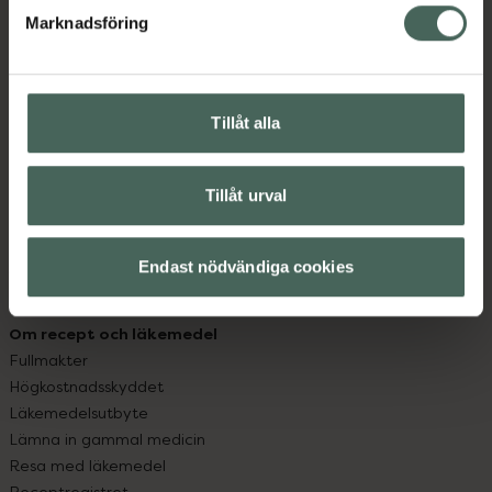
Marknadsföring
Kundservice
Kontakta oss
Vanliga frågor
Tillåt alla
Hitta apotek
Handla tryggt
Leverans, betalning och retur
Tillåt urval
Kundklubb
Sajtens tillgänglighet
Endast nödvändiga cookies
App
Köpvillkor
Om recept och läkemedel
Fullmakter
Högkostnadsskyddet
Läkemedelsutbyte
Lämna in gammal medicin
Resa med läkemedel
Receptregistret