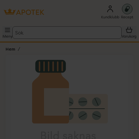
Kundklubb
Recept
Sök
Meny
Varukorg
Hem
Hoppa över Lista
Lista: . Innehåller 1 objekt.