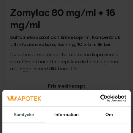
Zomylac 80 mg/ml + 16
mg/ml
Sulfametoxazol och trimetoprim, Koncentrat
till infusionsvätska, lösning, 10 x 5 milliliter
Du behöver ett recept för att kunna köpa denna
vara. Om du har ett recept kan du handla genom
att logga in med ditt bank-ID.
Pris med recept
Högkostnadsskyddet gäller inte
3584,50 kr
Samtycke
Information
Om
I apotek:
3584,50 kr