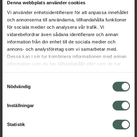
Köp via ditt recept
Denna webbplats använder cookies
Vi använder enhetsidentifierare för att anpassa innehållet
och annonserna till användarna, tillhandahålla funktioner
Aktuella erbjudanden
för sociala medier och analysera vår trafik. Vi
vidarebefordrar även sådana identifierare och annan
information från din enhet till de sociala medier och
Beskrivning
Dölj
annons- och analysföretag som vi samarbetar med.
Dessa kan i sin tur kombinera informationen med annan
EAN:
05350708900191
information som du har tillhandahållit eller som de har
samlat in när du har använt deras tjänster. Samtycke till
cookies är frivilligt och du kan när som helst ändra eller
Samtyckesval
återkalla ditt samtycke via webbplatsens
Nödvändig
cookieinställningar. Ett återkallat samtycke påverkar inte
lagligheten av behandling som skett innan återkallelsen.
Inställningar
Kronans Apotek finns här för dig. Du hittar oss från Skåne i
syd till Lappland i norr, och online i mobilen och på
datorn. Oavsett vem du är så är det vårt uppdrag att
Statistik
hjälpa just dig att må lite bättre. Välkommen att prata
med oss.