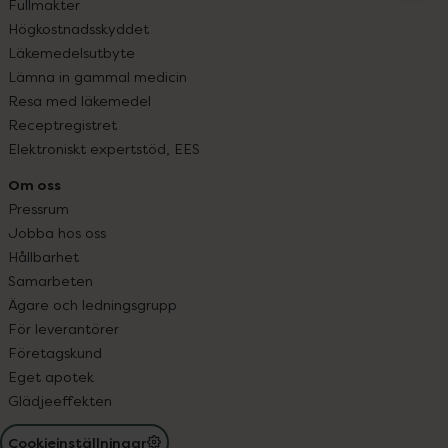
Fullmakter
Högkostnadsskyddet
Läkemedelsutbyte
Lämna in gammal medicin
Resa med läkemedel
Receptregistret
Elektroniskt expertstöd, EES
Om oss
Pressrum
Jobba hos oss
Hållbarhet
Samarbeten
Ägare och ledningsgrupp
För leverantörer
Företagskund
Eget apotek
Glädjeeffekten
Cookieinställningar