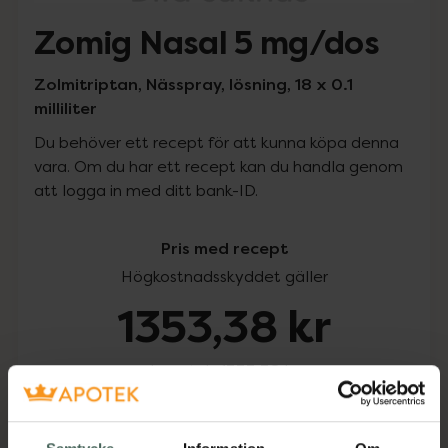
Zomig Nasal 5 mg/dos
Zolmitriptan, Nässpray, lösning, 18 x 0.1
milliliter
Du behöver ett recept för att kunna köpa denna
vara. Om du har ett recept kan du handla genom
att logga in med ditt bank-ID.
Pris med recept
Högkostnadsskyddet gäller
1353,38 kr
I apotek:
1353,38 kr
Köp via ditt recept