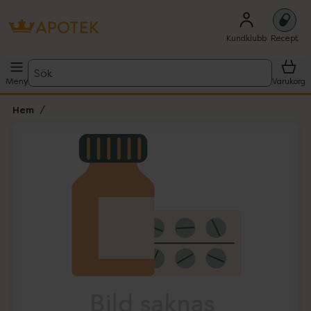
Kundklubb
Recept
Sök
Meny
Varukorg
Hem
Hoppa över Lista
Lista: . Innehåller 1 objekt.