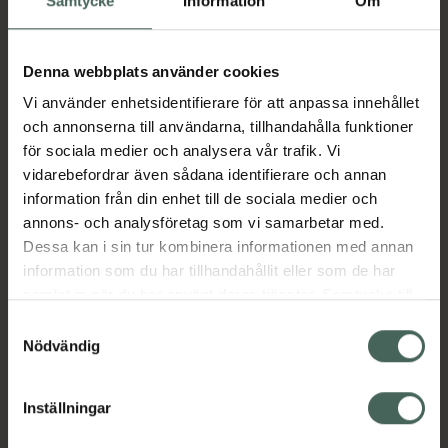
Samtycke
Information
Om
Fler produkter från Zomig® Nasal
Aktuella erbjudanden
Denna webbplats använder cookies
Vi använder enhetsidentifierare för att anpassa innehållet
och annonserna till användarna, tillhandahålla funktioner
Beskrivning
Dölj
för sociala medier och analysera vår trafik. Vi
vidarebefordrar även sådana identifierare och annan
information från din enhet till de sociala medier och
Läs alltid bipacksedeln innan
annons- och analysföretag som vi samarbetar med.
användning.
Dessa kan i sin tur kombinera informationen med annan
EAN:
04032129076174
information som du har tillhandahållit eller som de har
samlat in när du har använt deras tjänster. Samtycke till
cookies är frivilligt och du kan när som helst ändra eller
Samtyckesval
Bipacksedel från FASS
Visa
återkalla ditt samtycke via webbplatsens
Nödvändig
cookieinställningar. Ett återkallat samtycke påverkar inte
lagligheten av behandling som skett innan återkallelsen.
Inställningar