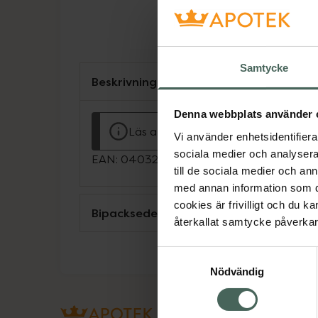
Samtycke
Beskrivning
Denna webbplats använder 
Läs alltid bipacksedeln innan använ
Vi använder enhetsidentifierar
sociala medier och analysera 
EAN:
04032129076143
till de sociala medier och a
med annan information som du 
cookies är frivilligt och du k
Bipacksedel från FASS
återkallat samtycke påverkar 
Samtyckesval
Nödvändig