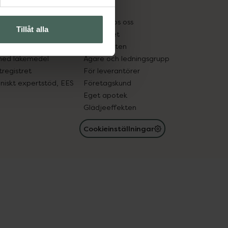
kter
Pressrum
tnadsskyddet
Jobba hos oss
Tillåt alla
edelsutbyte
Hållbarhet
in gammal medicin
Samarbeten
med läkemedel
Ägare och ledningsgrupp
registret
För leverantörer
oniskt expertstöd, EES
Företagskund
Eget apotek
Glädjeeffekten
Cookieinställningar