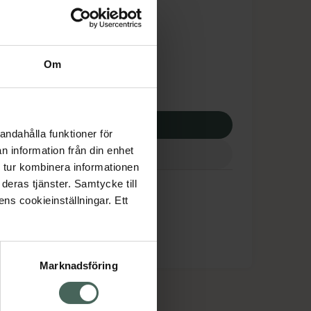
tnadsskyddet gäller
,22 kr
Om
potek:
464,22 kr
p via ditt recept
andahålla funktioner för
n information från din enhet
 tur kombinera informationen
ig® Nasal
deras tjänster. Samtycke till
ens cookieinställningar. Ett
Marknadsföring
cept och läkemedel
Om oss