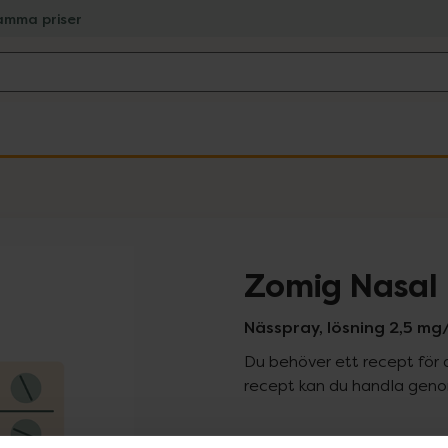
amma priser
Zomig Nasal
Nässpray, lösning 2,5 mg/d
Du behöver ett recept för 
recept kan du handla genom
Pr