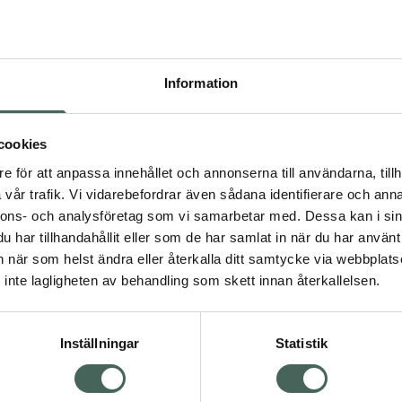
Högkos
464
Information
Dölj
I a
cookies
Kö
dning.
e för att anpassa innehållet och annonserna till användarna, tillh
vår trafik. Vi vidarebefordrar även sådana identifierare och anna
nnons- och analysföretag som vi samarbetar med. Dessa kan i sin
Fler produkter från Zom
har tillhandahållit eller som de har samlat in när du har använt 
Aktuella erbjudanden
an när som helst ändra eller återkalla ditt samtycke via webbplats
Visa
inte lagligheten av behandling som skett innan återkallelsen.
Inställningar
Statistik
Kundservice
Om re