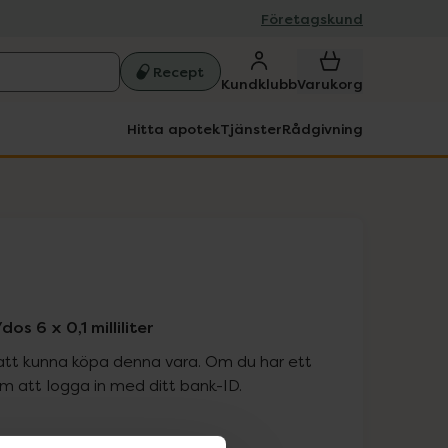
Företagskund
Recept
Kundklubb
Varukorg
Hitta apotek
Tjänster
Rådgivning
os 6 x 0,1 milliliter
att kunna köpa denna vara. Om du har ett
 att logga in med ditt bank-ID.
is med recept