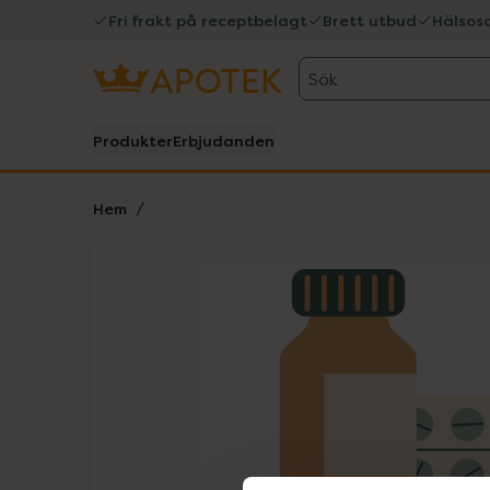
Fri frakt på receptbelagt
Brett utbud
Hälsos
Sök
Produkter
Erbjudanden
Hem
Hoppa över Lista
Lista: . Innehåller 1 objekt.