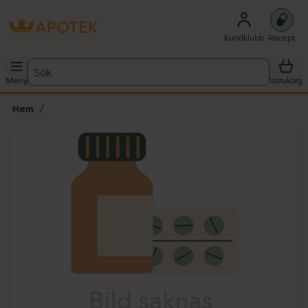
Kundklubb
Recept
Sök
Meny
Varukorg
Hem
Hoppa över Lista
Lista: . Innehåller 1 objekt.