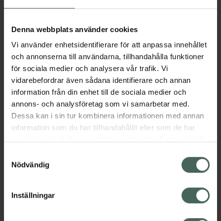
Aktuella erbjudanden
Denna webbplats använder cookies
Vi använder enhetsidentifierare för att anpassa innehållet
Beskrivning
Dölj
och annonserna till användarna, tillhandahålla funktioner
för sociala medier och analysera vår trafik. Vi
vidarebefordrar även sådana identifierare och annan
Läs alltid bipacksedeln innan
information från din enhet till de sociala medier och
användning.
annons- och analysföretag som vi samarbetar med.
Dessa kan i sin tur kombinera informationen med annan
EAN:
07046260555426
information som du har tillhandahållit eller som de har
samlat in när du har använt deras tjänster. Samtycke till
cookies är frivilligt och du kan när som helst ändra eller
Bipacksedel från FASS
Visa
Samtyckesval
återkalla ditt samtycke via webbplatsens
Nödvändig
cookieinställningar. Ett återkallat samtycke påverkar inte
lagligheten av behandling som skett innan återkallelsen.
Inställningar