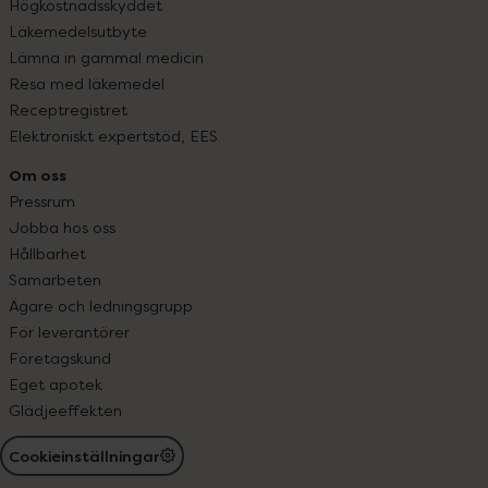
Högkostnadsskyddet
Läkemedelsutbyte
Lämna in gammal medicin
Resa med läkemedel
Receptregistret
Elektroniskt expertstöd, EES
Om oss
Pressrum
Jobba hos oss
Hållbarhet
Samarbeten
Ägare och ledningsgrupp
För leverantörer
Företagskund
Eget apotek
Glädjeeffekten
Cookieinställningar