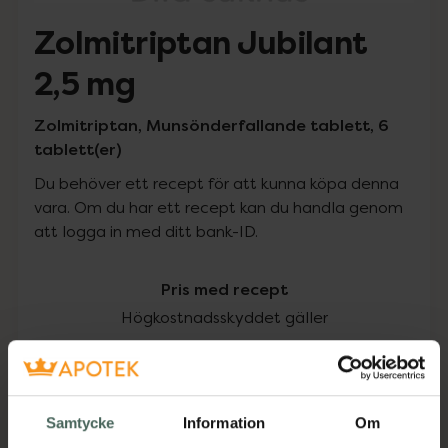
Zolmitriptan Jubilant
2,5 mg
Zolmitriptan, Munsönderfallande tablett, 6
tablett(er)
Du behöver ett recept för att kunna köpa denna
vara. Om du har ett recept kan du handla genom
att logga in med ditt bank-ID.
Pris med recept
Högkostnadsskyddet gäller
76,23 kr
I apotek:
76,23 kr
Samtycke
Information
Om