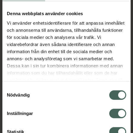
Köp via ditt recept
Denna webbplats använder cookies
Vi använder enhetsidentifierare för att anpassa innehållet
Aktuella erbjudanden
och annonserna till användarna, tillhandahålla funktioner
för sociala medier och analysera vår trafik. Vi
Beskrivning
Dölj
vidarebefordrar även sådana identifierare och annan
information från din enhet till de sociala medier och
annons- och analysföretag som vi samarbetar med.
Läs alltid bipacksedeln innan
Dessa kan i sin tur kombinera informationen med annan
användning.
information som du har tillhandahållit eller som de har
samlat in när du har använt deras tjänster. Samtycke till
EAN:
07046261910019
cookies är frivilligt och du kan när som helst ändra eller
Samtyckesval
återkalla ditt samtycke via webbplatsens
Nödvändig
cookieinställningar. Ett återkallat samtycke påverkar inte
lagligheten av behandling som skett innan återkallelsen.
Inställningar
Kronans Apotek finns här för dig. Du hittar oss från Skåne i
Statistik
syd till Lappland i norr, och online i mobilen och på