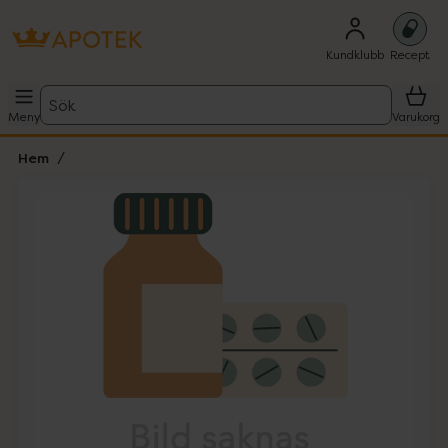
Kundklubb
Recept
Sök
Meny
Varukorg
Hem
Hoppa över Lista
Lista: . Innehåller 1 objekt.