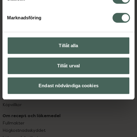
datorn. Oavsett vem du är så är det vårt uppdrag att
hjälpa just dig att må lite bättre. Välkommen att prata
Marknadsföring
med oss.
Kundservice
Tillåt alla
Kontakta oss
Vanliga frågor
Hitta apotek
Tillåt urval
Handla tryggt
Leverans, betalning och retur
Kundklubb
Endast nödvändiga cookies
Sajtens tillgänglighet
App
Köpvillkor
Om recept och läkemedel
Fullmakter
Högkostnadsskyddet