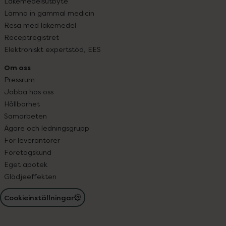
Läkemedelsutbyte
Lämna in gammal medicin
Resa med läkemedel
Receptregistret
Elektroniskt expertstöd, EES
Om oss
Pressrum
Jobba hos oss
Hållbarhet
Samarbeten
Ägare och ledningsgrupp
För leverantörer
Företagskund
Eget apotek
Glädjeeffekten
Cookieinställningar