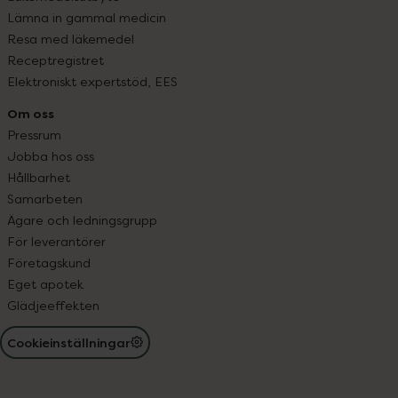
Lämna in gammal medicin
Resa med läkemedel
Receptregistret
Elektroniskt expertstöd, EES
Om oss
Pressrum
Jobba hos oss
Hållbarhet
Samarbeten
Ägare och ledningsgrupp
För leverantörer
Företagskund
Eget apotek
Glädjeeffekten
Cookieinställningar