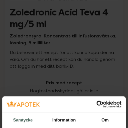
Zoledronic Acid Teva 4
mg/5 ml
Zoledronsyra, Koncentrat till infusionsvätska,
lösning, 5 milliliter
Du behöver ett recept för att kunna köpa denna
vara. Om du har ett recept kan du handla genom
att logga in med ditt bank-ID.
Pris med recept
Högkostnadsskyddet gäller inte
1355,13 kr
I apotek:
1355,13 kr
Samtycke
Information
Om