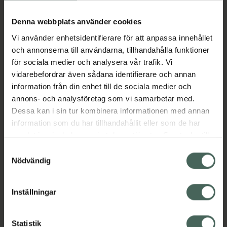
Köp via ditt recept
Denna webbplats använder cookies
Vi använder enhetsidentifierare för att anpassa innehållet
Aktuella erbjudanden
och annonserna till användarna, tillhandahålla funktioner
för sociala medier och analysera vår trafik. Vi
Beskrivning
Dölj
vidarebefordrar även sådana identifierare och annan
information från din enhet till de sociala medier och
annons- och analysföretag som vi samarbetar med.
EAN:
05714372009527
Dessa kan i sin tur kombinera informationen med annan
information som du har tillhandahållit eller som de har
samlat in när du har använt deras tjänster. Samtycke till
Bipacksedel från FASS
Visa
cookies är frivilligt och du kan när som helst ändra eller
Samtyckesval
återkalla ditt samtycke via webbplatsens
Nödvändig
cookieinställningar. Ett återkallat samtycke påverkar inte
lagligheten av behandling som skett innan återkallelsen.
Inställningar
Kronans Apotek finns här för dig. Du hittar oss från Skåne i
syd till Lappland i norr, och online i mobilen och på
Statistik