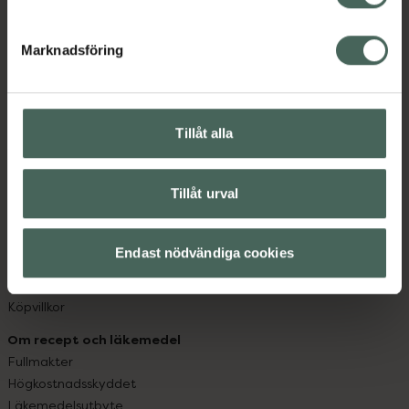
datorn. Oavsett vem du är så är det vårt uppdrag att
hjälpa just dig att må lite bättre. Välkommen att prata
Marknadsföring
med oss.
Kundservice
Kontakta oss
Tillåt alla
Vanliga frågor
Hitta apotek
Tillåt urval
Handla tryggt
Leverans, betalning och retur
Kundklubb
Endast nödvändiga cookies
Sajtens tillgänglighet
App
Köpvillkor
Om recept och läkemedel
Fullmakter
Högkostnadsskyddet
Läkemedelsutbyte