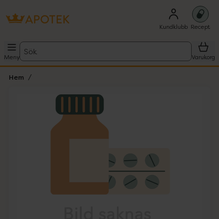
Kundklubb
Recept
Sök
Meny
Varukorg
Hem
Hoppa över Lista
Lista: . Innehåller 1 objekt.