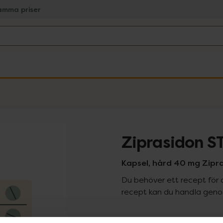
amma priser
Ziprasidon 
Kapsel, hård 40 mg Zipr
Du behöver ett recept för 
recept kan du handla genom
Pr