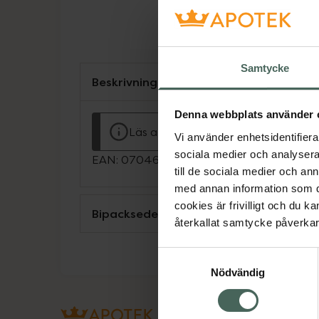
Samtycke
Beskrivning
Denna webbplats använder 
Läs alltid bipacksedeln innan använ
Vi använder enhetsidentifierar
sociala medier och analysera 
EAN:
07046261929219
till de sociala medier och a
med annan information som du 
cookies är frivilligt och du k
Bipacksedel från FASS
återkallat samtycke påverkar 
Samtyckesval
Nödvändig