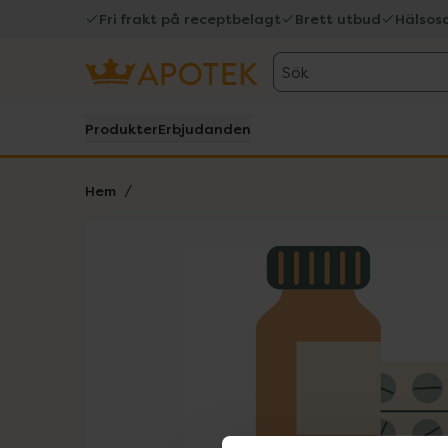
Fri frakt på receptbelagt
Brett utbud
Hälsos
Sök
Produkter
Erbjudanden
Hem
Hoppa över Lista
Lista: . Innehåller 1 objekt.