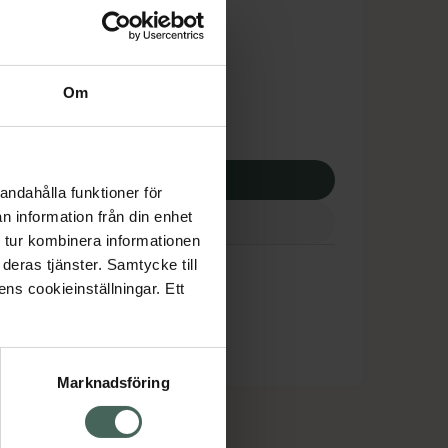
tnadsskyddet gäller
,45 kr
Om
apotek:
561,45 kr
p via ditt recept
andahålla funktioner för
n information från din enhet
 tur kombinera informationen
deras tjänster. Samtycke till
ens cookieinställningar. Ett
Marknadsföring
cept och läkemedel
Om oss