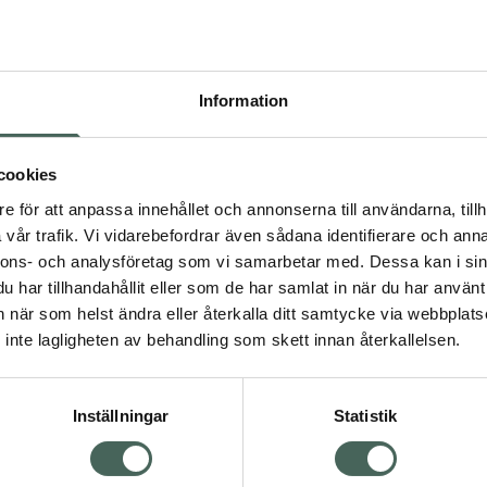
Högkos
561
Information
Dölj
I 
cookies
Kö
dning.
e för att anpassa innehållet och annonserna till användarna, tillh
vår trafik. Vi vidarebefordrar även sådana identifierare och anna
nnons- och analysföretag som vi samarbetar med. Dessa kan i sin
Aktuella erbjudanden
har tillhandahållit eller som de har samlat in när du har använt 
an när som helst ändra eller återkalla ditt samtycke via webbplats
Visa
inte lagligheten av behandling som skett innan återkallelsen.
Inställningar
Statistik
Kundservice
Om re