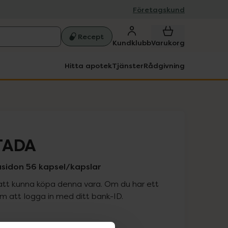
Företagskund
Recept
Kundklubb
Varukorg
Hitta apotek
Tjänster
Rådgivning
STADA
asidon 56 kapsel/kapslar
att kunna köpa denna vara. Om du har ett
 att logga in med ditt bank-ID.
is med recept