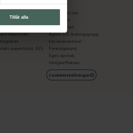
kter
Pressrum
tnadsskyddet
Jobba hos oss
Tillåt alla
edelsutbyte
Hållbarhet
in gammal medicin
Samarbeten
med läkemedel
Ägare och ledningsgrupp
registret
För leverantörer
oniskt expertstöd, EES
Företagskund
Eget apotek
Glädjeeffekten
Cookieinställningar