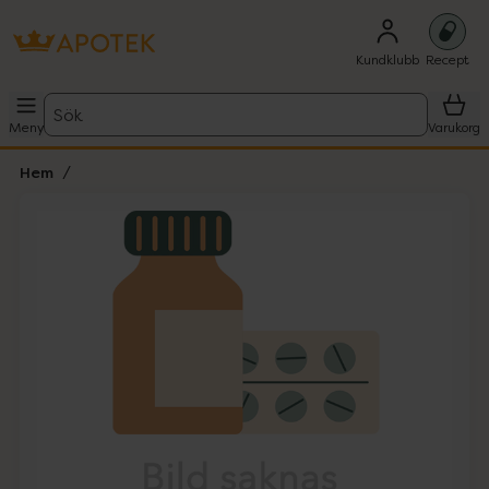
Kundklubb
Recept
Sök
Meny
Varukorg
Hem
Hoppa över Lista
Lista: . Innehåller 1 objekt.