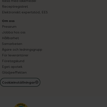
Resa med läkemedel
Receptregistret
Elektroniskt expertstöd, EES
Om oss
Pressrum
Jobba hos oss
Hållbarhet
Samarbeten
Ägare och ledningsgrupp
För leverantörer
Företagskund
Eget apotek
Glädjeeffekten
Cookieinställningar