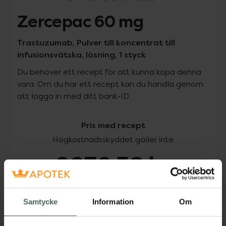
Zercepac 60 mg
Trastuzumab, Pulver till koncentrat till
infusionsvätska, lösning, 1 styck
Du behöver ett recept för att kunna köpa denna
vara. Om du har ett recept kan du handla genom
att logga in med ditt bank-ID.
Pris med recept
Högkostnadsskyddet gäller inte
2070,58 kr
I apotek:
2070,58 kr
Samtycke
Information
Om
Köp via ditt recept