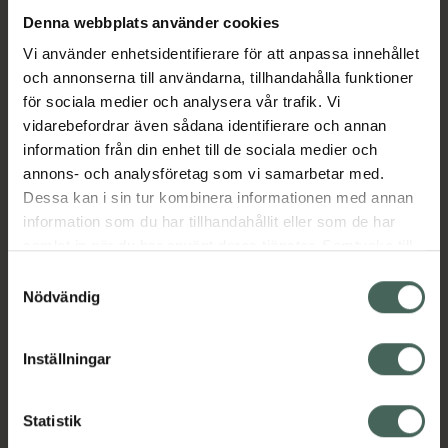
Denna webbplats använder cookies
Aktuella erbjudanden
Vi använder enhetsidentifierare för att anpassa innehållet
och annonserna till användarna, tillhandahålla funktioner
för sociala medier och analysera vår trafik. Vi
Beskrivning
Dölj
vidarebefordrar även sådana identifierare och annan
information från din enhet till de sociala medier och
EAN:
05055565773246
annons- och analysföretag som vi samarbetar med.
Dessa kan i sin tur kombinera informationen med annan
information som du har tillhandahållit eller som de har
Bipacksedel från FASS
Visa
samlat in när du har använt deras tjänster. Samtycke till
cookies är frivilligt och du kan när som helst ändra eller
Samtyckesval
återkalla ditt samtycke via webbplatsens
Nödvändig
cookieinställningar. Ett återkallat samtycke påverkar inte
lagligheten av behandling som skett innan återkallelsen.
Inställningar
Kronans Apotek finns här för dig. Du hittar oss från Skåne i
syd till Lappland i norr, och online i mobilen och på
Statistik
datorn. Oavsett vem du är så är det vårt uppdrag att