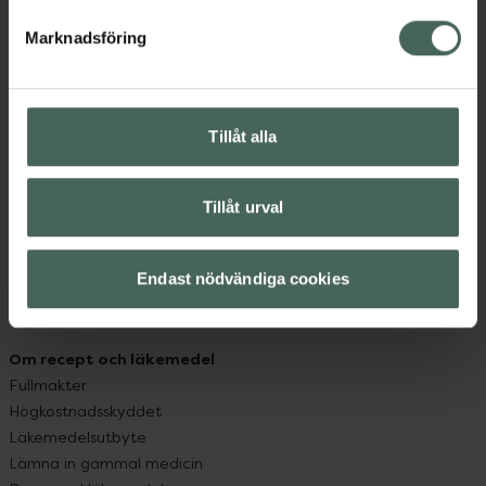
hjälpa just dig att må lite bättre. Välkommen att prata
med oss.
Marknadsföring
Kundservice
Kontakta oss
Tillåt alla
Vanliga frågor
Hitta apotek
Handla tryggt
Tillåt urval
Leverans, betalning och retur
Kundklubb
Sajtens tillgänglighet
Endast nödvändiga cookies
App
Köpvillkor
Om recept och läkemedel
Fullmakter
Högkostnadsskyddet
Läkemedelsutbyte
Lämna in gammal medicin