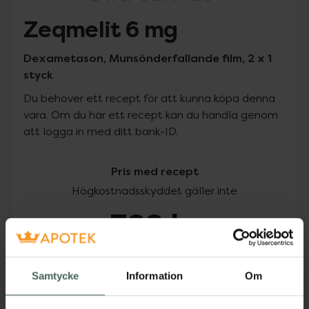
Zeqmelit 6 mg
Dexametason, Munsönderfallande film, 2 x 1
styck
Du behöver ett recept för att kunna köpa denna
vara. Om du har ett recept kan du handla genom
att logga in med ditt bank-ID.
Pris med recept
Högkostnadsskyddet gäller inte
322 kr
I apotek:
322 kr
Samtycke
Information
Om
Köp via ditt recept