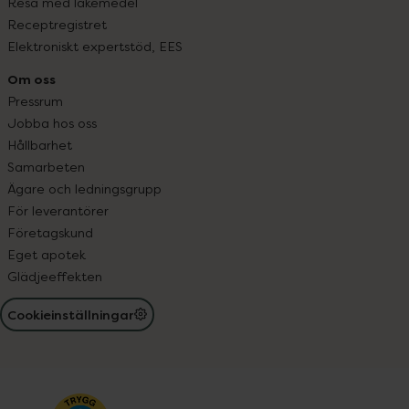
Resa med läkemedel
Receptregistret
Elektroniskt expertstöd, EES
Om oss
Pressrum
Jobba hos oss
Hållbarhet
Samarbeten
Ägare och ledningsgrupp
För leverantörer
Företagskund
Eget apotek
Glädjeeffekten
Cookieinställningar