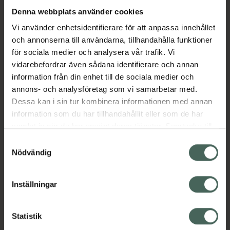
Denna webbplats använder cookies
Aktuella erbjudanden
Vi använder enhetsidentifierare för att anpassa innehållet
och annonserna till användarna, tillhandahålla funktioner
för sociala medier och analysera vår trafik. Vi
Beskrivning
Dölj
vidarebefordrar även sådana identifierare och annan
information från din enhet till de sociala medier och
EAN:
07350132600139
annons- och analysföretag som vi samarbetar med.
Dessa kan i sin tur kombinera informationen med annan
information som du har tillhandahållit eller som de har
Bipacksedel från FASS
Visa
samlat in när du har använt deras tjänster. Samtycke till
cookies är frivilligt och du kan när som helst ändra eller
Samtyckesval
återkalla ditt samtycke via webbplatsens
Nödvändig
cookieinställningar. Ett återkallat samtycke påverkar inte
lagligheten av behandling som skett innan återkallelsen.
Inställningar
Kronans Apotek finns här för dig. Du hittar oss från Skåne i
syd till Lappland i norr, och online i mobilen och på
Statistik
datorn. Oavsett vem du är så är det vårt uppdrag att