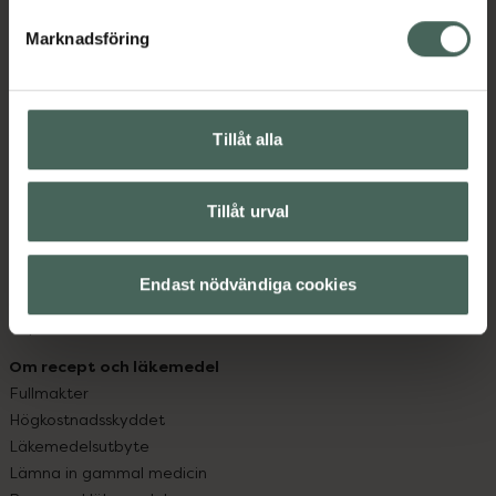
hjälpa just dig att må lite bättre. Välkommen att prata
med oss.
Marknadsföring
Kundservice
Kontakta oss
Tillåt alla
Vanliga frågor
Hitta apotek
Handla tryggt
Tillåt urval
Leverans, betalning och retur
Kundklubb
Sajtens tillgänglighet
Endast nödvändiga cookies
App
Köpvillkor
Om recept och läkemedel
Fullmakter
Högkostnadsskyddet
Läkemedelsutbyte
Lämna in gammal medicin