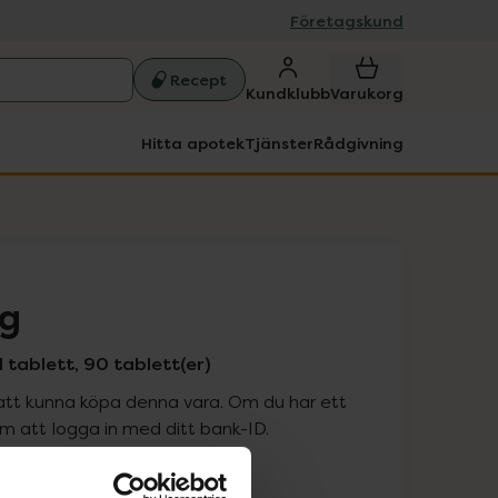
Företagskund
Recept
Kundklubb
Varukorg
Hitta apotek
Tjänster
Rådgivning
mg
d tablett, 90 tablett(er)
att kunna köpa denna vara. Om du har ett
 att logga in med ditt bank-ID.
is med recept