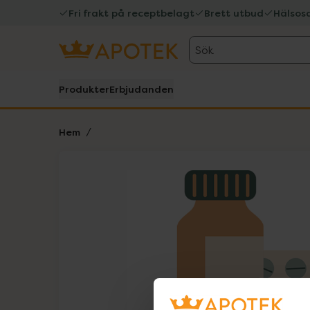
Fri frakt på receptbelagt
Brett utbud
Hälsos
Sök
Produkter
Erbjudanden
Hem
Hoppa över Lista
Lista: . Innehåller 1 objekt.