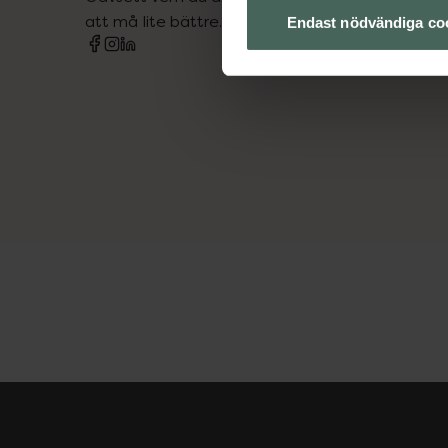
att må lite bättre. Välkommen att prata med os
Endast nödvändiga co