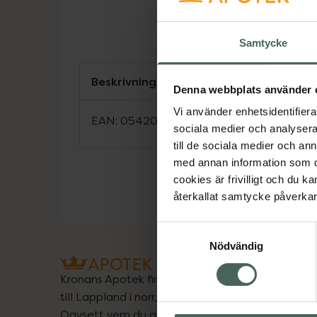
Samtycke
Beskrivning
Denna webbplats använder 
Vi använder enhetsidentifierar
EAN:
05420036961758
sociala medier och analysera 
till de sociala medier och a
med annan information som du 
cookies är frivilligt och du k
återkallat samtycke påverkar 
Samtyckesval
Nödvändig
Kronans Apotek finns här för dig. Du hittar oss fr
till Lappland i norr, och online i mobilen och på d
Oavsett vem du är så är det vårt uppdrag att hjä