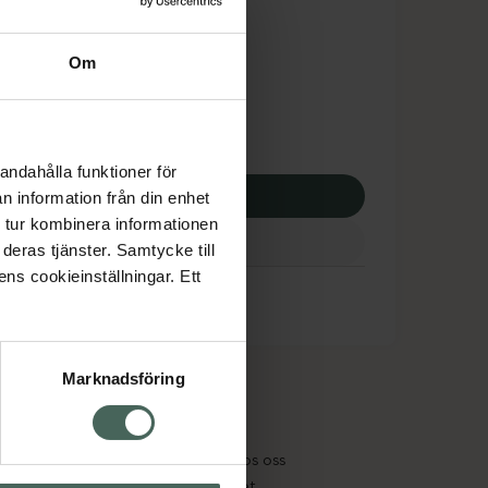
dsskyddet gäller inte
43 kr
Om
apotek:
1243 kr
andahålla funktioner för
p via ditt recept
n information från din enhet
 tur kombinera informationen
deras tjänster. Samtycke till
ens cookieinställningar. Ett
Marknadsföring
cept och läkemedel
Om oss
kter
Pressrum
tnadsskyddet
Jobba hos oss
edelsutbyte
Hållbarhet