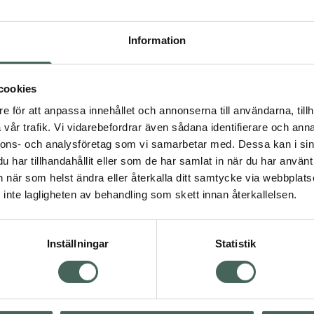
Högkostna
12
Information
Dölj
cookies
I 
e för att anpassa innehållet och annonserna till användarna, tillh
Kö
vår trafik. Vi vidarebefordrar även sådana identifierare och anna
nnons- och analysföretag som vi samarbetar med. Dessa kan i sin
har tillhandahållit eller som de har samlat in när du har använt 
an när som helst ändra eller återkalla ditt samtycke via webbplats
Aktuella erbjudanden
inte lagligheten av behandling som skett innan återkallelsen.
Inställningar
Statistik
Kundservice
Om re
ån Skåne i syd
Kontakta oss
Fullma
atorn.
Vanliga frågor
Högkos
lpa just dig
Hitta apotek
Läkem