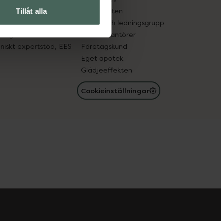
in gammal medicin
Samarbeten
Tillåt alla
med läkemedel
Ägare och ledningsgrupp
registret
För leverantörer
oniskt expertstöd, EES
Företagskund
Eget apotek
Glädjeeffekten
Cookieinställningar