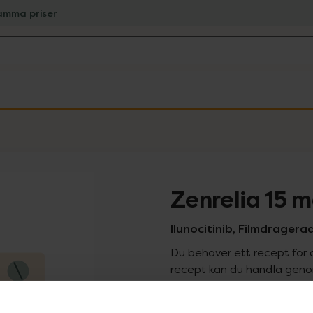
amma priser
Zenrelia 15 
Ilunocitinib, Filmdragera
Du behöver ett recept för 
recept kan du handla genom
Pr