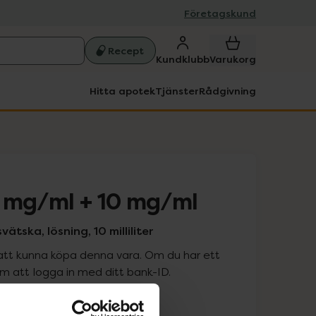
Företagskund
Recept
Kundklubb
Varukorg
Hitta apotek
Tjänster
Rådgivning
 mg/ml + 10 mg/ml
ätska, lösning, 10 milliliter
att kunna köpa denna vara. Om du har ett
 att logga in med ditt bank-ID.
is med recept