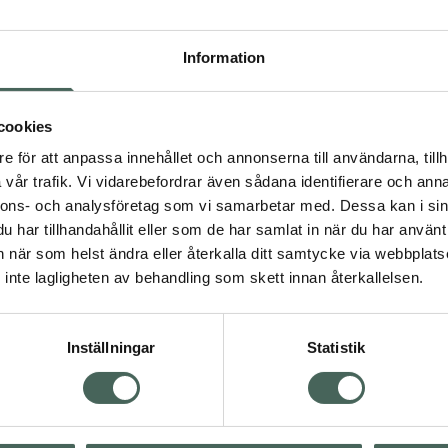
Högkostna
862
Information
Dölj
cookies
I a
e för att anpassa innehållet och annonserna till användarna, tillh
Kö
vår trafik. Vi vidarebefordrar även sådana identifierare och anna
nnons- och analysföretag som vi samarbetar med. Dessa kan i sin
har tillhandahållit eller som de har samlat in när du har använt 
an när som helst ändra eller återkalla ditt samtycke via webbplats
Aktuella erbjudanden
inte lagligheten av behandling som skett innan återkallelsen.
Inställningar
Statistik
Kundservice
Om re
ån Skåne i syd
Kontakta oss
Fullma
atorn.
Vanliga frågor
Högkos
lpa just dig
Hitta apotek
Läkem