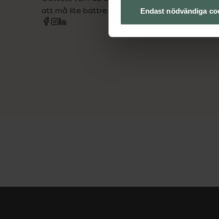
att må lite bättre. Välkommen att prata med os
Endast nödvändiga co