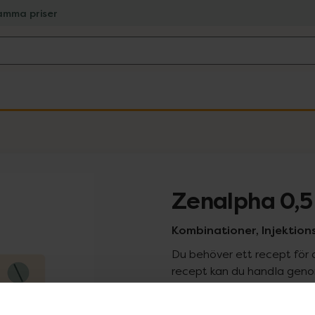
amma priser
Zenalpha 0,5
Kombinationer, Injektionsv
Du behöver ett recept för 
recept kan du handla genom
Pr