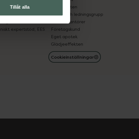
in gammal medicin
Samarbeten
Tillåt alla
med läkemedel
Ägare och ledningsgrupp
registret
För leverantörer
oniskt expertstöd, EES
Företagskund
Eget apotek
Glädjeeffekten
Cookieinställningar