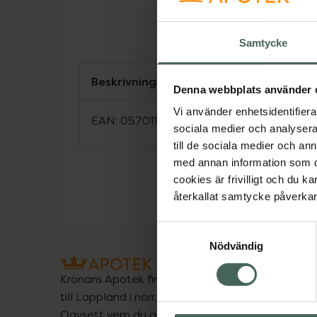
Samtycke
Beskrivning
Denna webbplats använder 
Vi använder enhetsidentifierar
EAN:
05701170442670
sociala medier och analysera 
till de sociala medier och a
med annan information som du 
cookies är frivilligt och du k
återkallat samtycke påverkar 
Samtyckesval
Nödvändig
Kronans Apotek finns här för dig. Du hittar oss fr
till Lappland i norr, och online i mobilen och på d
Oavsett vem du är så är det vårt uppdrag att hjä