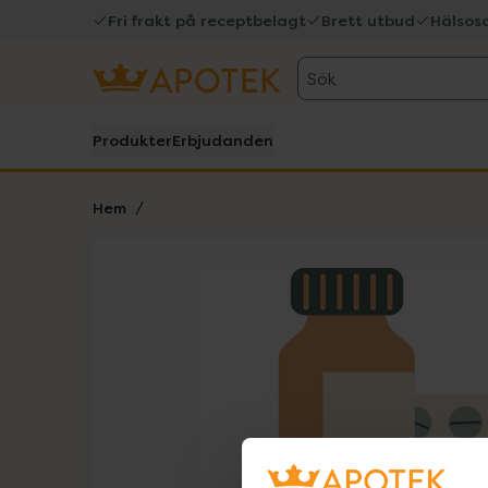
Fri frakt på receptbelagt
Brett utbud
Hälsos
Sök
Produkter
Erbjudanden
Hem
Hoppa över Lista
Lista: . Innehåller 1 objekt.