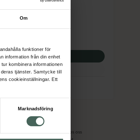
dsskyddet gäller inte
,69 kr
Om
potek:
862,69 kr
andahålla funktioner för
p via ditt recept
n information från din enhet
 tur kombinera informationen
deras tjänster. Samtycke till
ens cookieinställningar. Ett
Marknadsföring
cept och läkemedel
Om oss
kter
Pressrum
tnadsskyddet
Jobba hos oss
edelsutbyte
Hållbarhet